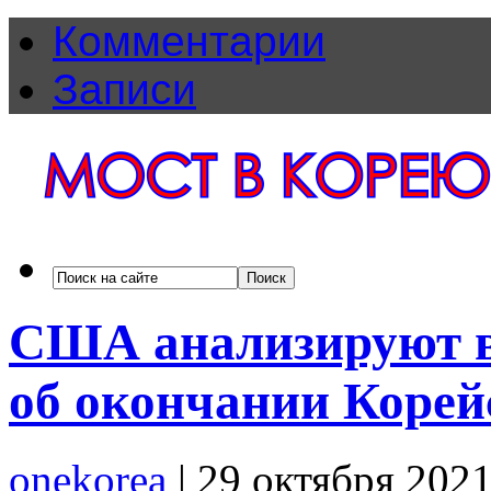
Комментарии
Записи
США анализируют в
об окончании Коре
onekorea
|
29 октября 202