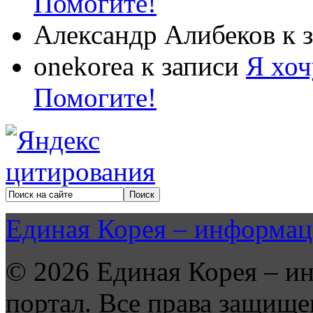
Помогите!
Александр Алибеков
к 
onekorea
к записи
Я хоч
Помогите!
Единая Корея – информац
© 2026 Единая Корея – и
портал. Все права защище