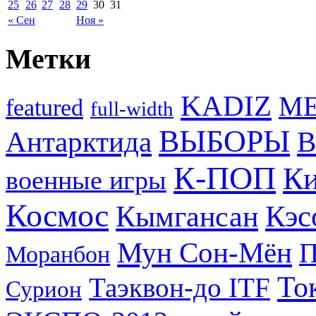
25
26
27
28
29
30
31
« Сен
Ноя »
Метки
KADIZ
M
featured
full-width
ВЫБОРЫ
Антарктида
В
К-ПОП
Ки
военные игры
Космос
Кэс
Кымгансан
Мун Сон-Мён
Моранбон
То
Таэквон-до ITF
Сурион