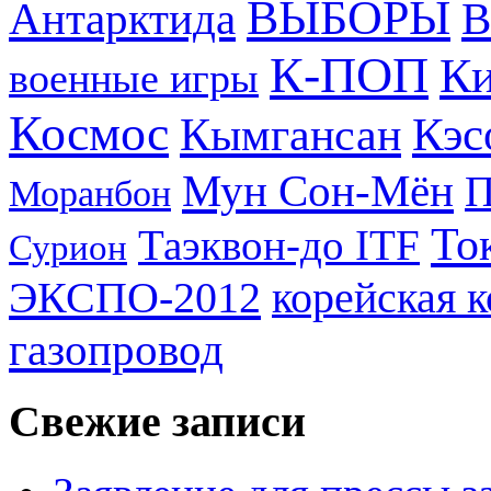
ВЫБОРЫ
Антарктида
В
К-ПОП
Ки
военные игры
Космос
Кэс
Кымгансан
Мун Сон-Мён
Моранбон
То
Таэквон-до ITF
Сурион
ЭКСПО-2012
корейская 
газопровод
Свежие записи