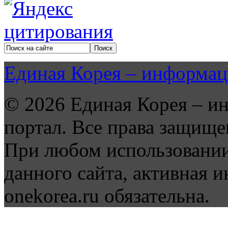
Единая Корея – информац
© 2026 Единая Корея – и
портал. Все права защище
При любом использовании
данного сайта, активная и
onekorea.ru обязательна.