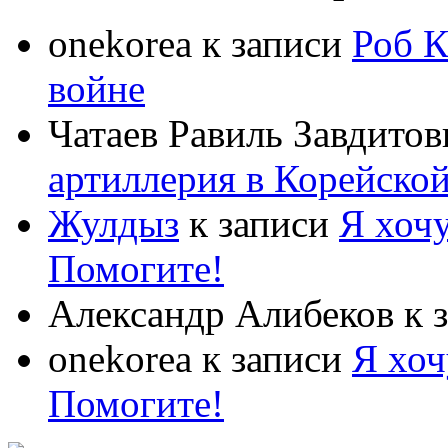
onekorea
к записи
Роб К
войне
Чатаев Равиль Завдитов
артиллерия в Корейско
Жулдыз
к записи
Я хочу
Помогите!
Александр Алибеков
к 
onekorea
к записи
Я хоч
Помогите!