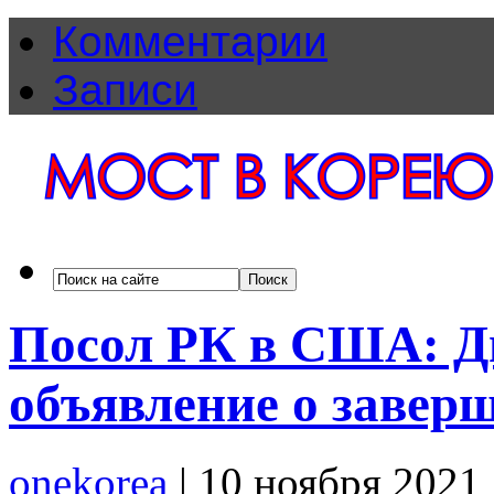
Комментарии
Записи
Посол РК в США: Д
объявление о завер
onekorea
|
10 ноября 2021