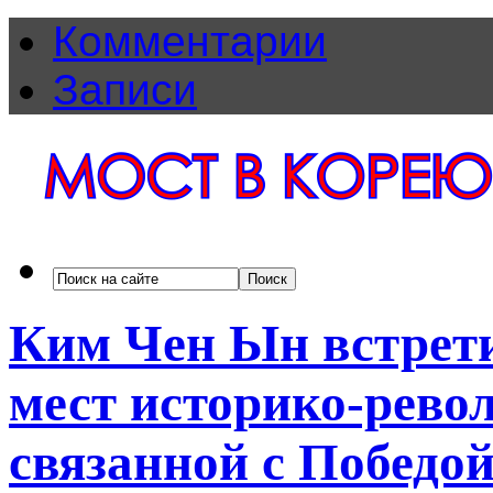
Комментарии
Записи
Ким Чен Ын встрети
мест историко-рево
связанной с Победой