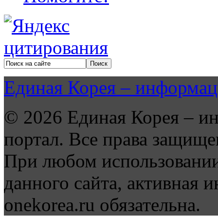
Единая Корея – информац
© 2026 Единая Корея – и
портал. Все права защище
При любом использовании
данного сайта, активная и
onekorea.ru обязательна.