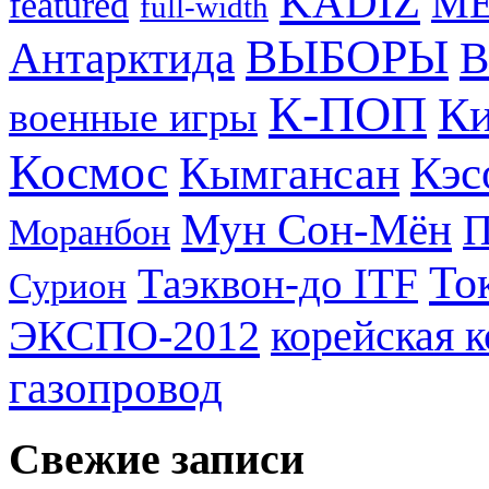
KADIZ
M
featured
full-width
ВЫБОРЫ
Антарктида
В
К-ПОП
Ки
военные игры
Космос
Кэс
Кымгансан
Мун Сон-Мён
Моранбон
То
Таэквон-до ITF
Сурион
ЭКСПО-2012
корейская 
газопровод
Свежие записи