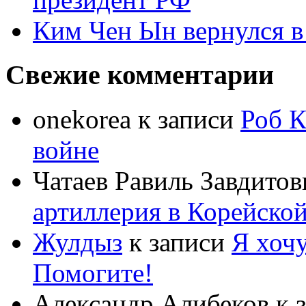
Ким Чен Ын вернулся в
Свежие комментарии
onekorea
к записи
Роб К
войне
Чатаев Равиль Завдитов
артиллерия в Корейско
Жулдыз
к записи
Я хочу
Помогите!
Александр Алибеков
к 