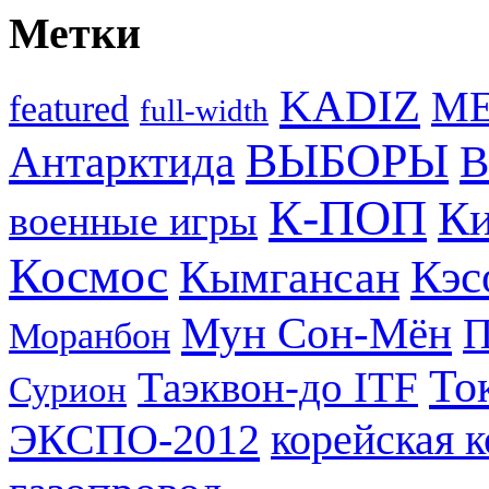
Метки
KADIZ
M
featured
full-width
ВЫБОРЫ
Антарктида
В
К-ПОП
Ки
военные игры
Космос
Кэс
Кымгансан
Мун Сон-Мён
Моранбон
То
Таэквон-до ITF
Сурион
ЭКСПО-2012
корейская 