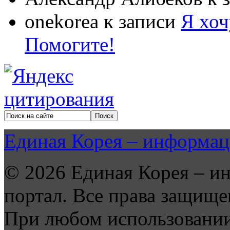
onekorea
к записи
Я хоч
Помогите!
Единая Корея – информац
© 2026 Единая Корея – и
портал. Все права защище
При любом использовании