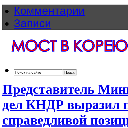
Комментарии
Записи
Представитель Мин
дел КНДР выразил 
справедливой позиц