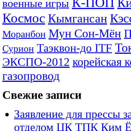
К-ПОП
Ки
военные игры
Космос
Кэс
Кымгансан
Мун Сон-Мён
Моранбон
То
Таэквон-до ITF
Сурион
ЭКСПО-2012
корейская 
газопровод
Свежие записи
Заявление для прессы 
отделом ЦК ТПК Ким Ё