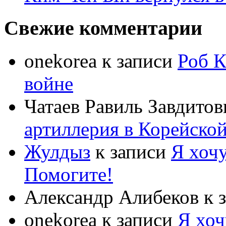
Свежие комментарии
onekorea
к записи
Роб К
войне
Чатаев Равиль Завдитов
артиллерия в Корейско
Жулдыз
к записи
Я хочу
Помогите!
Александр Алибеков
к 
onekorea
к записи
Я хоч