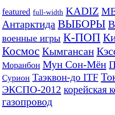
KADIZ
M
featured
full-width
ВЫБОРЫ
Антарктида
В
К-ПОП
Ки
военные игры
Космос
Кэс
Кымгансан
Мун Сон-Мён
Моранбон
То
Таэквон-до ITF
Сурион
ЭКСПО-2012
корейская 
газопровод