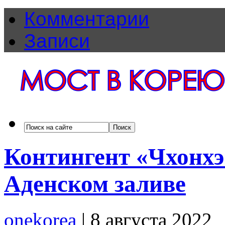
Комментарии
Записи
Контингент «Чхонхэ
Аденском заливе
onekorea
|
8 августа 2022