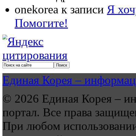
onekorea
к записи
Я хоч
Помогите!
Единая Корея – информац
© 2026 Единая Корея – и
портал. Все права защище
При любом использовании