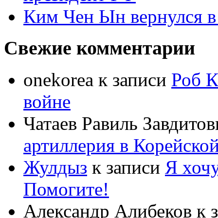
Ким Чен Ын вернулся в
Свежие комментарии
onekorea
к записи
Роб К
войне
Чатаев Равиль Завдитов
артиллерия в Корейско
Жулдыз
к записи
Я хочу
Помогите!
Александр Алибеков
к 