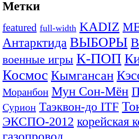
Метки
KADIZ
M
featured
full-width
ВЫБОРЫ
Антарктида
В
К-ПОП
Ки
военные игры
Космос
Кэс
Кымгансан
Мун Сон-Мён
Моранбон
То
Таэквон-до ITF
Сурион
ЭКСПО-2012
корейская 
газопровод