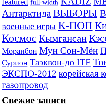
KADIZ
M
featured
full-width
ВЫБОРЫ
Антарктида
В
К-ПОП
Ки
военные игры
Космос
Кэс
Кымгансан
Мун Сон-Мён
Моранбон
То
Таэквон-до ITF
Сурион
ЭКСПО-2012
корейская 
газопровод
Свежие записи