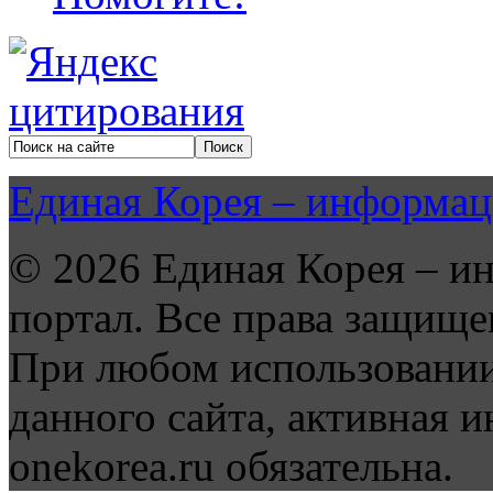
Единая Корея – информац
© 2026 Единая Корея – и
портал. Все права защище
При любом использовании
данного сайта, активная и
onekorea.ru обязательна.