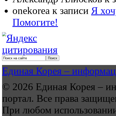
onekorea
к записи
Я хоч
Помогите!
Единая Корея – информац
© 2026 Единая Корея – и
портал. Все права защище
При любом использовании