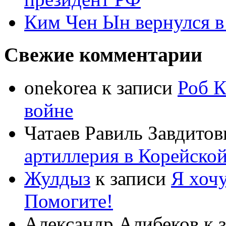
Ким Чен Ын вернулся в
Свежие комментарии
onekorea
к записи
Роб К
войне
Чатаев Равиль Завдитов
артиллерия в Корейско
Жулдыз
к записи
Я хочу
Помогите!
Александр Алибеков
к 