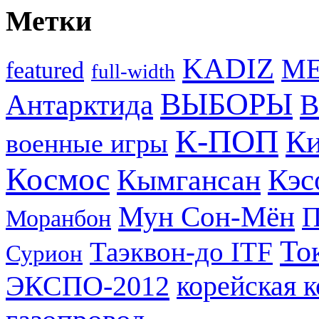
Метки
KADIZ
M
featured
full-width
ВЫБОРЫ
Антарктида
В
К-ПОП
Ки
военные игры
Космос
Кэс
Кымгансан
Мун Сон-Мён
Моранбон
То
Таэквон-до ITF
Сурион
ЭКСПО-2012
корейская 