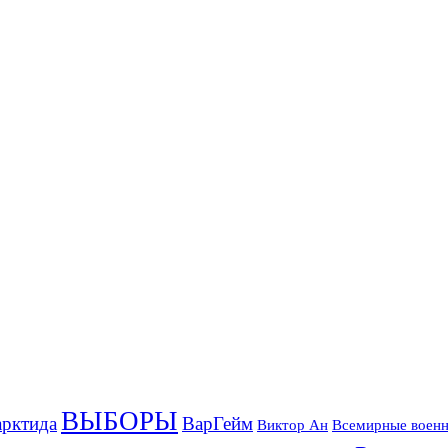
ВЫБОРЫ
рктида
ВарГейм
Всемирные военн
Виктор Ан