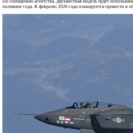
По сообщению агентства, двухместная модель будет использова
половине года. К февралю 2026 года планируется провести в о