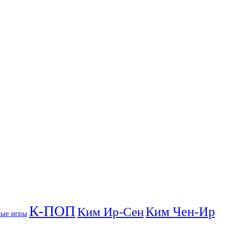
К-ПОП
Ким Чен-Ир
Ким Ир-Сен
ые игры