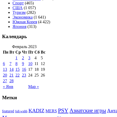
Спорт
(465)
США
(1 057)
Туризм
(282)
Экономика
(1 641)
Южная Корея
(4 422)
Япония
(313)
Календарь
Февраль 2023
Пн
Вт
Ср
Чт
Пт
Сб
Вс
1
2
3
4
5
6
7
8
9
10
11
12
13
14
15
16
17
18
19
20
21
22
23
24
25
26
27
28
« Янв
Мар »
Метки
PSY
Азиатские игры
KADIZ
Анта
MERS
featured
full-width