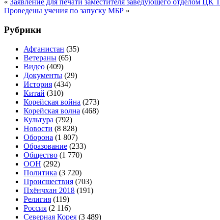
«
Заявление для печати заместителя заведующего отделом ЦК
Проведены учения по запуску МБР
»
Рубрики
Афганистан
(35)
Ветераны
(65)
Видео
(409)
Документы
(29)
История
(434)
Китай
(310)
Корейская война
(273)
Корейская волна
(468)
Культура
(792)
Новости
(8 828)
Оборона
(1 807)
Образование
(233)
Общество
(1 770)
ООН
(292)
Политика
(3 720)
Происшествия
(703)
Пхёнчхан 2018
(191)
Религия
(119)
Россия
(2 116)
Северная Корея
(3 489)