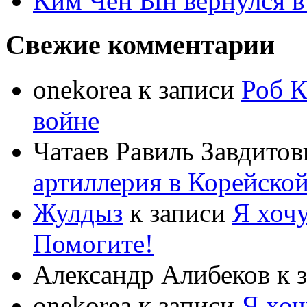
Ким Чен Ын вернулся в
Свежие комментарии
onekorea
к записи
Роб К
войне
Чатаев Равиль Завдитов
артиллерия в Корейско
Жулдыз
к записи
Я хочу
Помогите!
Александр Алибеков
к 
onekorea
к записи
Я хоч