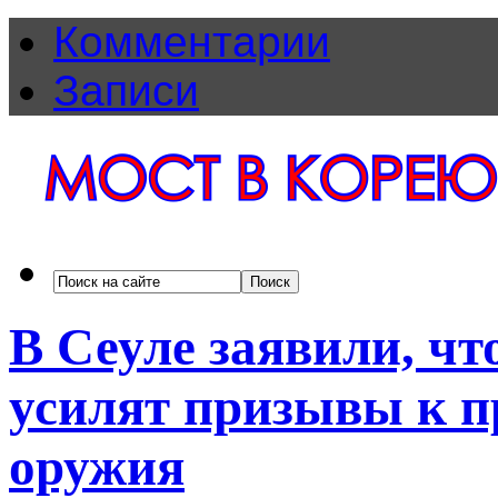
Комментарии
Записи
В Сеуле заявили, ч
усилят призывы к п
оружия