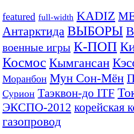
KADIZ
M
featured
full-width
ВЫБОРЫ
Антарктида
В
К-ПОП
Ки
военные игры
Космос
Кэс
Кымгансан
Мун Сон-Мён
Моранбон
То
Таэквон-до ITF
Сурион
ЭКСПО-2012
корейская 
газопровод