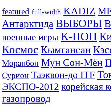
KADIZ
M
featured
full-width
ВЫБОРЫ
Антарктида
В
К-ПОП
Ки
военные игры
Космос
Кэс
Кымгансан
Мун Сон-Мён
Моранбон
То
Таэквон-до ITF
Сурион
ЭКСПО-2012
корейская 
газопровод