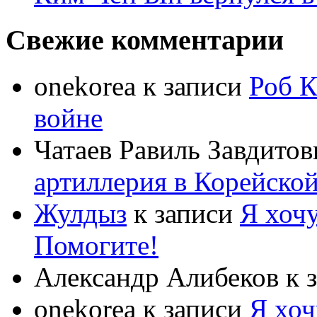
Свежие комментарии
onekorea
к записи
Роб К
войне
Чатаев Равиль Завдитов
артиллерия в Корейско
Жулдыз
к записи
Я хочу
Помогите!
Александр Алибеков
к 
onekorea
к записи
Я хоч