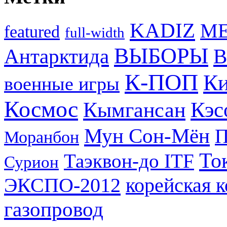
KADIZ
M
featured
full-width
ВЫБОРЫ
Антарктида
В
К-ПОП
Ки
военные игры
Космос
Кэс
Кымгансан
Мун Сон-Мён
Моранбон
То
Таэквон-до ITF
Сурион
ЭКСПО-2012
корейская 
газопровод