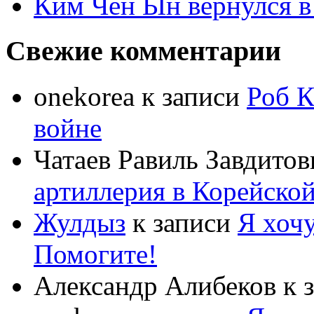
Ким Чен Ын вернулся в
Свежие комментарии
onekorea
к записи
Роб К
войне
Чатаев Равиль Завдитов
артиллерия в Корейско
Жулдыз
к записи
Я хочу
Помогите!
Александр Алибеков
к 