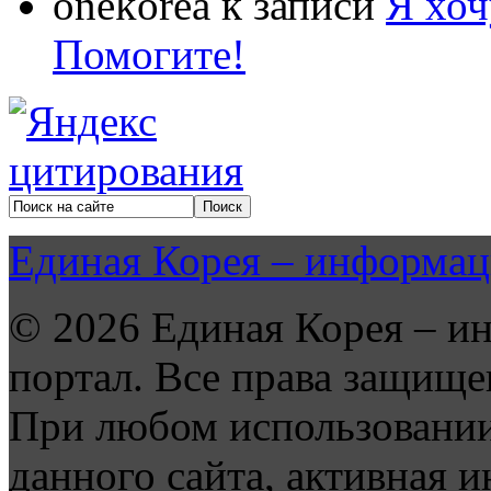
onekorea
к записи
Я хоч
Помогите!
Единая Корея – информац
© 2026 Единая Корея – и
портал. Все права защище
При любом использовании
данного сайта, активная и