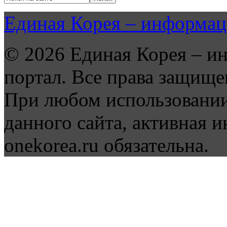
Единая Корея – информац
© 2026 Единая Корея – и
портал. Все права защище
При любом использовании
данного сайта, активная и
onekorea.ru обязательна.