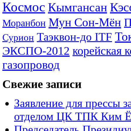
Космос
Кэс
Кымгансан
Мун Сон-Мён
Моранбон
То
Таэквон-до ITF
Сурион
ЭКСПО-2012
корейская 
газопровод
Свежие записи
Заявление для прессы 
отделом ЦК ТПК Ким Ё
Председатель Президиу