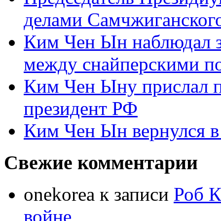
делами Самчжиганского
Ким Чен Ын наблюдал з
между снайперскими п
Ким Чен Ыну прислал 
президент РФ
Ким Чен Ын вернулся в
Свежие комментарии
onekorea
к записи
Роб К
войне