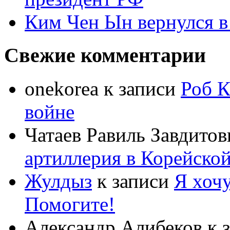
Ким Чен Ын вернулся в
Свежие комментарии
onekorea
к записи
Роб К
войне
Чатаев Равиль Завдитов
артиллерия в Корейско
Жулдыз
к записи
Я хочу
Помогите!
Александр Алибеков
к 