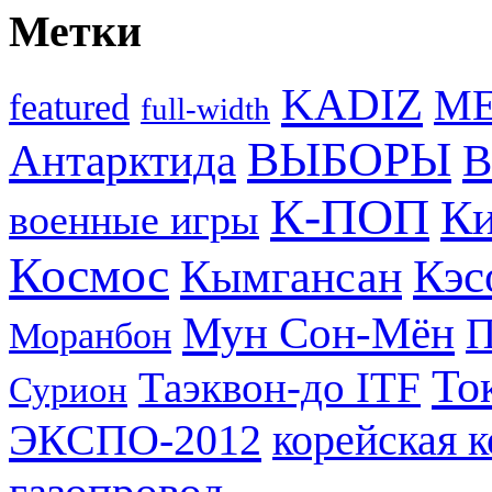
Метки
KADIZ
M
featured
full-width
ВЫБОРЫ
Антарктида
В
К-ПОП
Ки
военные игры
Космос
Кэс
Кымгансан
Мун Сон-Мён
Моранбон
То
Таэквон-до ITF
Сурион
ЭКСПО-2012
корейская 
газопровод