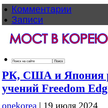
Комментарии
Записи
РК, США и Япония 
учений Freedom Edg
onekorea
|
19 июля 2024