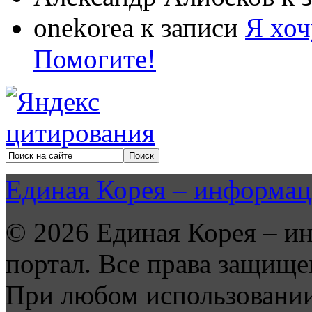
onekorea
к записи
Я хоч
Помогите!
Единая Корея – информац
© 2026 Единая Корея – и
портал. Все права защище
При любом использовании