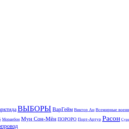
ВЫБОРЫ
рктида
ВарГейм
Всемирные военн
Виктор Ан
Расон
Мун Сон-Мён
5
ПОРОРО
Порт-Артур
Моранбон
Сур
опровод