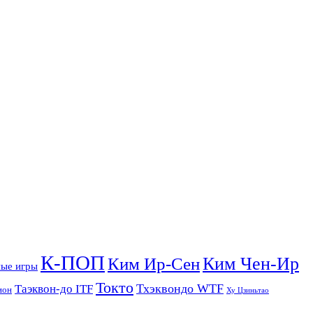
К-ПОП
Ким Чен-Ир
Ким Ир-Сен
ые игры
Токто
Тхэквондо WTF
Таэквон-до ITF
ион
Ху Цзиньтао