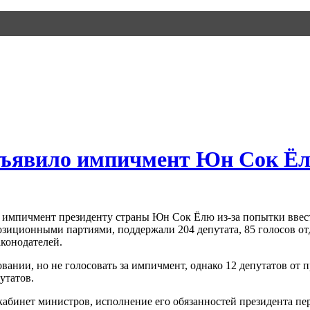
бъявило импичмент Юн Сок Ё
а импичмент президенту страны Юн Сок Ёлю из-за попытки вве
зиционными партиями, поддержали 204 депутата, 85 голосов от
аконодателей.
овании, но не голосовать за импичмент, однако 12 депутатов о
утатов.
кабинет министров, исполнение его обязанностей президента пе