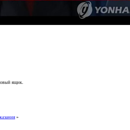
товый ящик.
казания
»