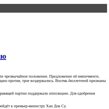
лю
сти чрезвычайное положение. Предложение об импичменте,
дано против, трое воздержались. Восемь бюллетеней признаны
т правящей партии поддержали оппозицию. Для одобрения
рейдёт к премьер-министру Хан Док Су.