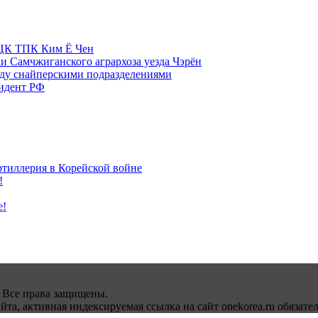
м ЦК ТПК Ким Ё Чен
и Самчжиганского агрархоза уезда Чэрён
жду снайперскими подразделениями
зидент РФ
ртиллерия в Корейской войне
!
е!
 Все права защищены.
а, активная индексируемая ссылка на сайт onekorea.ru обязател