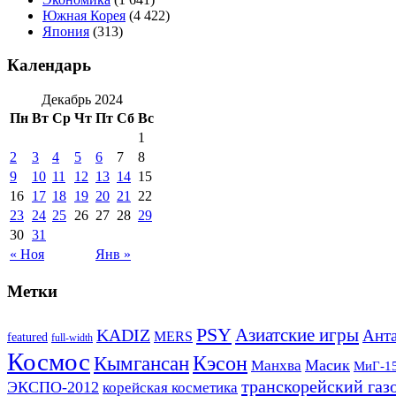
Южная Корея
(4 422)
Япония
(313)
Календарь
Декабрь 2024
Пн
Вт
Ср
Чт
Пт
Сб
Вс
1
2
3
4
5
6
7
8
9
10
11
12
13
14
15
16
17
18
19
20
21
22
23
24
25
26
27
28
29
30
31
« Ноя
Янв »
Метки
PSY
Азиатские игры
KADIZ
Анта
MERS
featured
full-width
Космос
Кэсон
Кымгансан
Масик
Манхва
МиГ-1
транскорейский газ
ЭКСПО-2012
корейская косметика