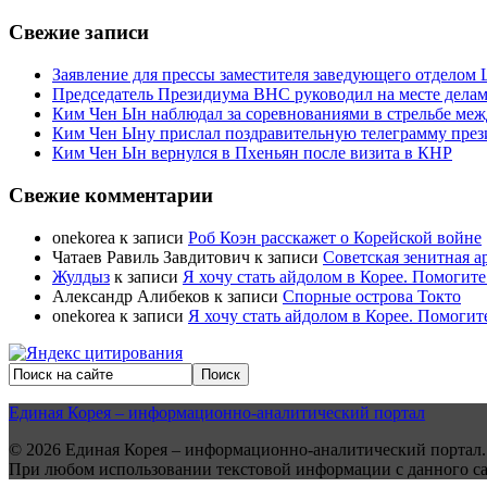
Свежие записи
Заявление для прессы заместителя заведующего отдело
Председатель Президиума ВНС руководил на месте делам
Ким Чен Ын наблюдал за соревнованиями в стрельбе ме
Ким Чен Ыну прислал поздравительную телеграмму пре
Ким Чен Ын вернулся в Пхеньян после визита в КНР
Свежие комментарии
onekorea
к записи
Роб Коэн расскажет о Корейской войне
Чатаев Равиль Завдитович
к записи
Советская зенитная а
Жулдыз
к записи
Я хочу стать айдолом в Корее. Помогите
Александр Алибеков
к записи
Спорные острова Токто
onekorea
к записи
Я хочу стать айдолом в Корее. Помогит
Единая Корея – информационно-аналитический портал
© 2026 Единая Корея – информационно-аналитический портал.
При любом использовании текстовой информации с данного сайт