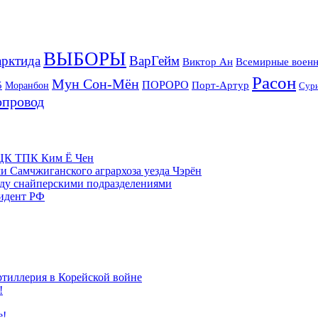
ВЫБОРЫ
рктида
ВарГейм
Всемирные военн
Виктор Ан
Расон
Мун Сон-Мён
5
ПОРОРО
Порт-Артур
Моранбон
Сур
опровод
м ЦК ТПК Ким Ё Чен
и Самчжиганского агрархоза уезда Чэрён
жду снайперскими подразделениями
зидент РФ
ртиллерия в Корейской войне
!
е!