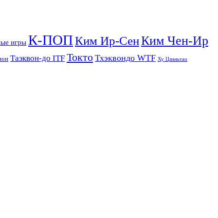
К-ПОП
Ким Чен-Ир
Ким Ир-Сен
ые игры
Токто
Тхэквондо WTF
Таэквон-до ITF
ион
Ху Цзиньтао