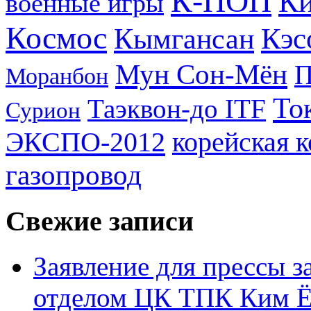
К-ПОП
Ки
военные игры
Космос
Кэс
Кымгансан
Мун Сон-Мён
Моранбон
То
Таэквон-до ITF
Сурион
ЭКСПО-2012
корейская 
газопровод
Свежие записи
Заявление для прессы 
отделом ЦК ТПК Ким Ё