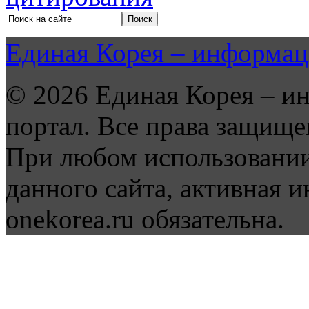
Единая Корея – информац
© 2026 Единая Корея – и
портал. Все права защище
При любом использовании
данного сайта, активная и
onekorea.ru обязательна.