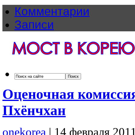
Комментарии
Записи
Оценочная комисси
Пхёнчхан
onekorea
|
14 февраля 201