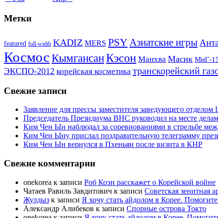
Метки
PSY
Азиатские игры
KADIZ
Анта
MERS
featured
full-width
Космос
Кэсон
Кымгансан
Масик
Манхва
МиГ-1
транскорейский газ
ЭКСПО-2012
корейская косметика
Свежие записи
Заявление для прессы заместителя заведующего отдело
Председатель Президиума ВНС руководил на месте делам
Ким Чен Ын наблюдал за соревнованиями в стрельбе ме
Ким Чен Ыну прислал поздравительную телеграмму пре
Ким Чен Ын вернулся в Пхеньян после визита в КНР
Свежие комментарии
onekorea
к записи
Роб Коэн расскажет о Корейской войне
Чатаев Равиль Завдитович
к записи
Советская зенитная а
Жулдыз
к записи
Я хочу стать айдолом в Корее. Помогите
Александр Алибеков
к записи
Спорные острова Токто
onekorea
к записи
Я хочу стать айдолом в Корее. Помогит