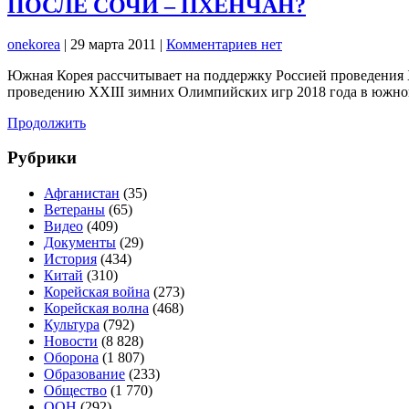
ПОСЛЕ СОЧИ – ПХЕНЧАН?
onekorea
|
29 марта 2011
|
Комментариев нет
Южная Корея рассчитывает на поддержку Россией проведения 
проведению XXIII зимних Олимпийских игр 2018 года в южно
Продолжить
Рубрики
Афганистан
(35)
Ветераны
(65)
Видео
(409)
Документы
(29)
История
(434)
Китай
(310)
Корейская война
(273)
Корейская волна
(468)
Культура
(792)
Новости
(8 828)
Оборона
(1 807)
Образование
(233)
Общество
(1 770)
ООН
(292)