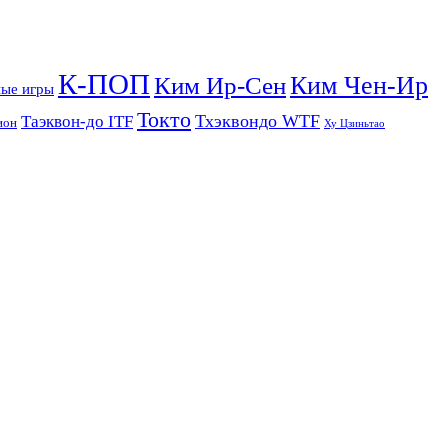
К-ПОП
Ким Чен-Ир
Ким Ир-Сен
ые игры
Токто
Тхэквондо WTF
Таэквон-до ITF
ион
Ху Цзиньтао