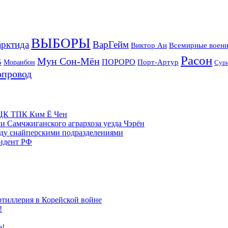
ВЫБОРЫ
рктида
ВарГейм
Всемирные военн
Виктор Ан
Расон
Мун Сон-Мён
5
ПОРОРО
Порт-Артур
Моранбон
Сур
опровод
м ЦК ТПК Ким Ё Чен
и Самчжиганского агрархоза уезда Чэрён
жду снайперскими подразделениями
зидент РФ
ртиллерия в Корейской войне
!
е!