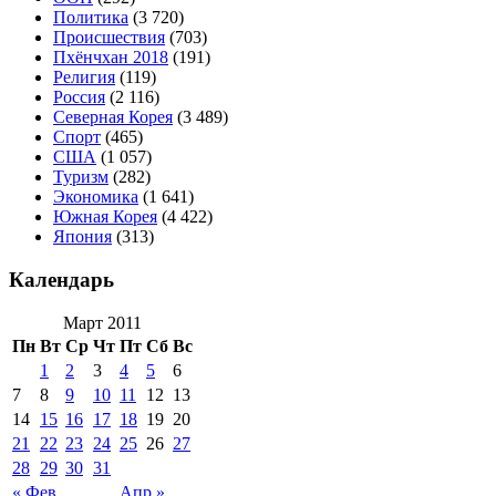
Политика
(3 720)
Происшествия
(703)
Пхёнчхан 2018
(191)
Религия
(119)
Россия
(2 116)
Северная Корея
(3 489)
Спорт
(465)
США
(1 057)
Туризм
(282)
Экономика
(1 641)
Южная Корея
(4 422)
Япония
(313)
Календарь
Март 2011
Пн
Вт
Ср
Чт
Пт
Сб
Вс
1
2
3
4
5
6
7
8
9
10
11
12
13
14
15
16
17
18
19
20
21
22
23
24
25
26
27
28
29
30
31
« Фев
Апр »