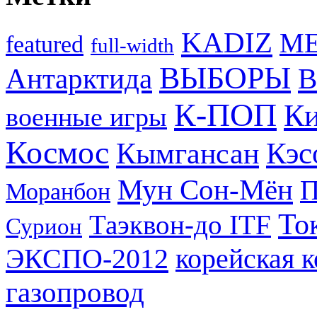
KADIZ
M
featured
full-width
ВЫБОРЫ
Антарктида
В
К-ПОП
Ки
военные игры
Космос
Кэс
Кымгансан
Мун Сон-Мён
Моранбон
То
Таэквон-до ITF
Сурион
ЭКСПО-2012
корейская 
газопровод