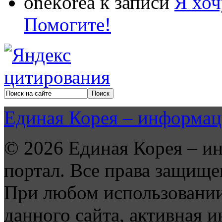
onekorea
к записи
Я хоч
Помогите!
Единая Корея – информац
© 2026 Единая Корея – и
портал. Все права защище
При любом использовании
данного сайта, активная и