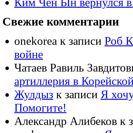
Ким Чен Ын вернулся в
Свежие комментарии
onekorea
к записи
Роб К
войне
Чатаев Равиль Завдитов
артиллерия в Корейско
Жулдыз
к записи
Я хочу
Помогите!
Александр Алибеков
к 