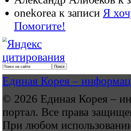
onekorea
к записи
Я хоч
Помогите!
Единая Корея – информац
© 2026 Единая Корея – и
портал. Все права защище
При любом использовании