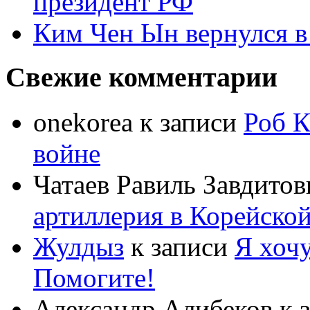
президент РФ
Ким Чен Ын вернулся в
Свежие комментарии
onekorea
к записи
Роб К
войне
Чатаев Равиль Завдитов
артиллерия в Корейско
Жулдыз
к записи
Я хочу
Помогите!
Александр Алибеков
к 