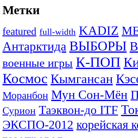
Метки
KADIZ
M
featured
full-width
ВЫБОРЫ
Антарктида
В
К-ПОП
Ки
военные игры
Космос
Кэс
Кымгансан
Мун Сон-Мён
Моранбон
То
Таэквон-до ITF
Сурион
ЭКСПО-2012
корейская 