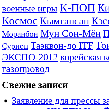
К-ПОП
Ки
военные игры
Космос
Кэс
Кымгансан
Мун Сон-Мён
Моранбон
То
Таэквон-до ITF
Сурион
ЭКСПО-2012
корейская 
газопровод
Свежие записи
Заявление для прессы 