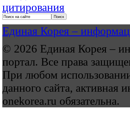
Единая Корея – информац
© 2026 Единая Корея – и
портал. Все права защище
При любом использовании
данного сайта, активная и
onekorea.ru обязательна.