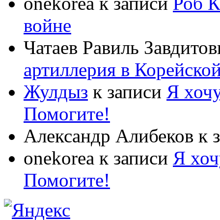
onekorea
к записи
Роб К
войне
Чатаев Равиль Завдитов
артиллерия в Корейско
Жулдыз
к записи
Я хочу
Помогите!
Александр Алибеков
к 
onekorea
к записи
Я хоч
Помогите!