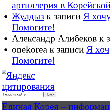
артиллерия в Корейско
Жулдыз
к записи
Я хочу
Помогите!
Александр Алибеков
к 
onekorea
к записи
Я хоч
Помогите!
Единая Корея – информац