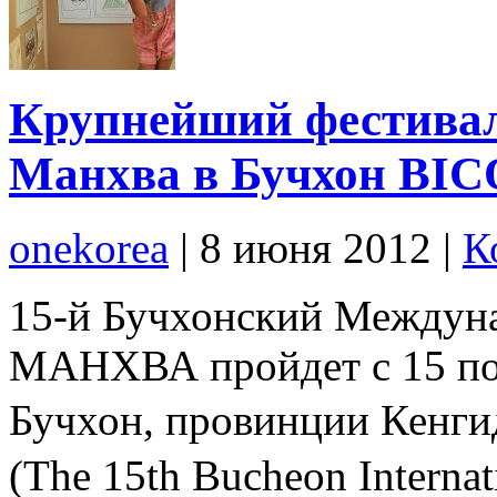
Крупнейший фестивал
Манхва в Бучхон BIC
onekorea
|
8 июня 2012
|
К
15-й Бучхонский Междун
МАНХВА пройдет с 15 по 1
Бучхон, провинции 
(The 15th Bucheon Internat