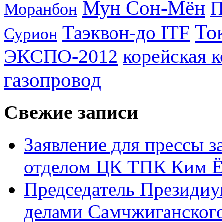
Мун Сон-Мён
Моранбон
То
Таэквон-до ITF
Сурион
ЭКСПО-2012
корейская 
газопровод
Свежие записи
Заявление для прессы 
отделом ЦК ТПК Ким Ё
Председатель Президиу
делами Самчжиганского