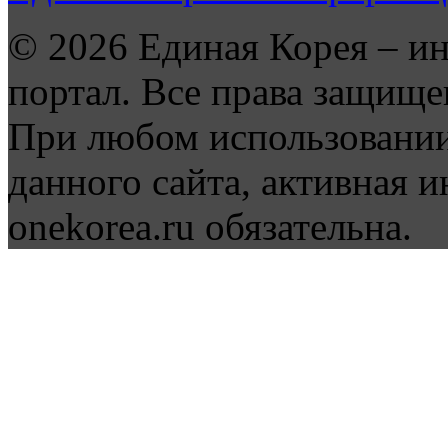
© 2026 Единая Корея – и
портал. Все права защище
При любом использовании
данного сайта, активная и
onekorea.ru обязательна.