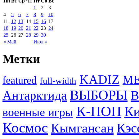
Пн
Вт
Ср
Чт
Пт
Сб
Вс
1
2
3
4
5
6
7
8
9
10
11
12
13
14
15
16
17
18
19
20
21
22
23
24
25
26
27
28
29
30
« Май
Июл »
Метки
KADIZ
M
featured
full-width
ВЫБОРЫ
Антарктида
В
К-ПОП
Ки
военные игры
Космос
Кэс
Кымгансан