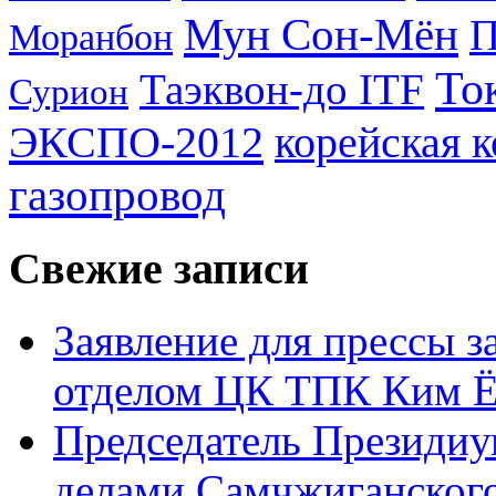
Мун Сон-Мён
Моранбон
То
Таэквон-до ITF
Сурион
ЭКСПО-2012
корейская 
газопровод
Свежие записи
Заявление для прессы 
отделом ЦК ТПК Ким Ё
Председатель Президиу
делами Самчжиганского