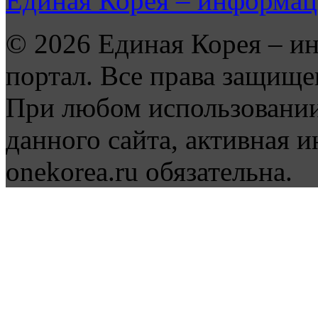
Единая Корея – информац
© 2026 Единая Корея – и
портал. Все права защище
При любом использовании
данного сайта, активная и
onekorea.ru обязательна.