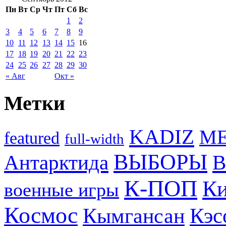
Пн
Вт
Ср
Чт
Пт
Сб
Вс
1
2
3
4
5
6
7
8
9
10
11
12
13
14
15
16
17
18
19
20
21
22
23
24
25
26
27
28
29
30
« Авг
Окт »
Метки
KADIZ
M
featured
full-width
ВЫБОРЫ
Антарктида
В
К-ПОП
Ки
военные игры
Космос
Кэс
Кымгансан