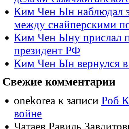
Ким Чен Ын наблюдал з
между снайперскими п
Ким Чен Ыну прислал 
президент РФ
Ким Чен Ын вернулся в
Свежие комментарии
onekorea
к записи
Роб К
войне
Чатаев Равиль Завдитов