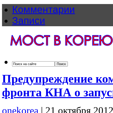
Комментарии
Записи
Предупреждение ко
фронта КНА о запу
onekorea
|
21 октября 201