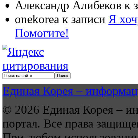
Александр Алибеков
к 
onekorea
к записи
Я хоч
Помогите!
Единая Корея – информац
© 2026 Единая Корея – и
портал. Все права защище
При любом использовании