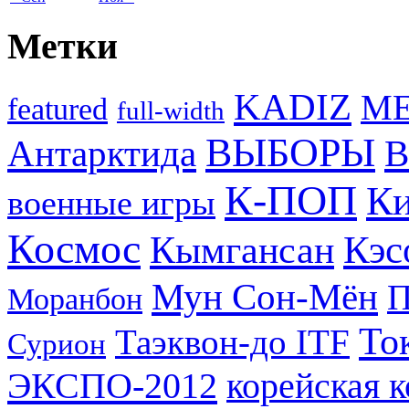
Метки
KADIZ
M
featured
full-width
ВЫБОРЫ
Антарктида
В
К-ПОП
Ки
военные игры
Космос
Кэс
Кымгансан
Мун Сон-Мён
Моранбон
То
Таэквон-до ITF
Сурион
ЭКСПО-2012
корейская 