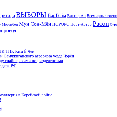
ВЫБОРЫ
рктида
ВарГейм
Всемирные военн
Виктор Ан
Расон
Мун Сон-Мён
5
ПОРОРО
Порт-Артур
Моранбон
Сур
опровод
м ЦК ТПК Ким Ё Чен
и Самчжиганского агрархоза уезда Чэрён
жду снайперскими подразделениями
зидент РФ
ртиллерия в Корейской войне
!
е!