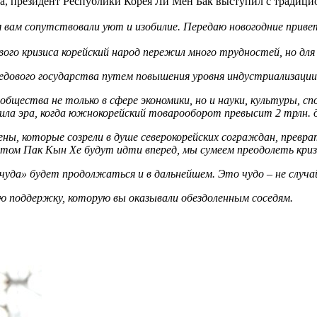
да, президент Республики Корея Ли Мён Бак выступил с традиц
ем вам сопутствовали уют и изобилие. Передаю новогодние при
ого кризиса корейский народ пережил много трудностей, но для
едового государства путем повышения уровня индустриализации
ообщества не только в сфере экономики, но и науки, культуры, с
ла эра, когда южнокорейский товарооборот превысит 2 трлн. до
ны, которые созрели в душе северокорейских сограждан, преврат
нтом Пак Кын Хе будут идти вперед, мы сумеем преодолеть кризи
чуда» будет продолжаться и в дальнейшем. Это чудо – не случай
ую поддержку, которую вы оказывали обездоленным соседям.