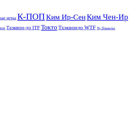
К-ПОП
Ким Чен-Ир
Ким Ир-Сен
ые игры
Токто
Тхэквондо WTF
Таэквон-до ITF
ион
Ху Цзиньтао