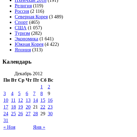
Пхёнчхан 2018
(191)
Религия
(119)
Россия
(2 116)
Северная Корея
(3 489)
Спорт
(465)
США
(1 057)
Туризм
(282)
Экономика
(1 641)
Южная Корея
(4 422)
Япония
(313)
Календарь
Декабрь 2012
Пн
Вт
Ср
Чт
Пт
Сб
Вс
1
2
3
4
5
6
7
8
9
10
11
12
13
14
15
16
17
18
19
20
21
22
23
24
25
26
27
28
29
30
31
« Ноя
Янв »