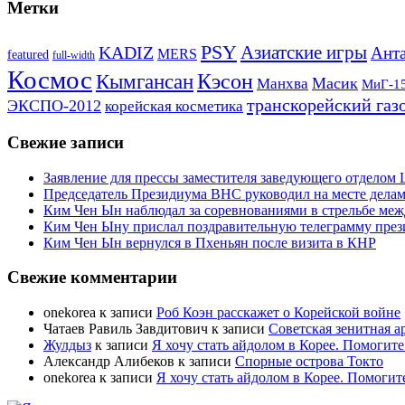
Метки
PSY
Азиатские игры
KADIZ
Анта
MERS
featured
full-width
Космос
Кэсон
Кымгансан
Масик
Манхва
МиГ-1
транскорейский газ
ЭКСПО-2012
корейская косметика
Свежие записи
Заявление для прессы заместителя заведующего отдело
Председатель Президиума ВНС руководил на месте делам
Ким Чен Ын наблюдал за соревнованиями в стрельбе ме
Ким Чен Ыну прислал поздравительную телеграмму пре
Ким Чен Ын вернулся в Пхеньян после визита в КНР
Свежие комментарии
onekorea
к записи
Роб Коэн расскажет о Корейской войне
Чатаев Равиль Завдитович
к записи
Советская зенитная а
Жулдыз
к записи
Я хочу стать айдолом в Корее. Помогите
Александр Алибеков
к записи
Спорные острова Токто
onekorea
к записи
Я хочу стать айдолом в Корее. Помогит