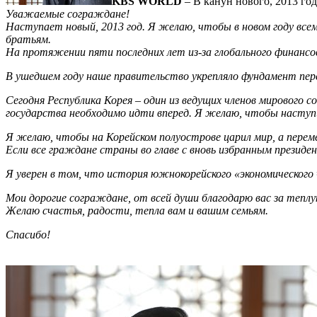
KBS WORLD
– В канун нового, 2013 го
Уважаемые сограждане!
Наступает новый, 2013 год. Я желаю, чтобы в новом году вс
братьям.
На протяжении пяти последних лет из-за глобального финансов
В ушедшем году наше правительство укрепляло фундамент пер
Сегодня Республика Корея – один из ведущих членов мирового с
государства необходимо идти вперед. Я желаю, чтобы наступи
Я желаю, чтобы на Корейском полуострове царил мир, а переме
Если все граждане страны во главе с вновь избранным президе
Я уверен в том, что история южнокорейского «экономического 
Мои дорогие сограждане, от всей души благодарю вас за тепл
Желаю счастья, радости, тепла вам и вашим семьям.
Спасибо!