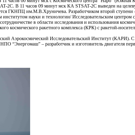
в 11 часов 00 минут мск с Космического центра “Наро” (Южная
SAT-2C. В 11 часов 09 минут мск КА STSAT-2C выведен на целев
яется ГКНПЦ им.М.В.Хруничева. Разработчиком второй ступени
 институтом науки и технологии/ Исследовательским центром 
сотрудничестве в области исследования и использования косми
ого космического ракетного комплекса (КРК) с ракетой-носител
йский Аэрокосмический Исследовательский Институт (КАРИ). С
, НПО “Энергомаш” – разработчик и изготовитель двигателя пе