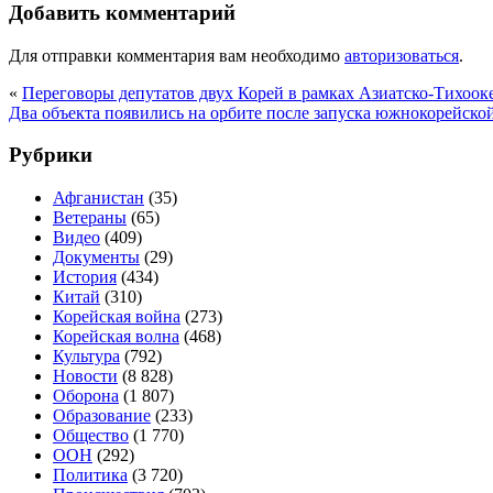
Добавить комментарий
Для отправки комментария вам необходимо
авторизоваться
.
«
Переговоры депутатов двух Корей в рамках Азиатско-Тихооке
Два объекта появились на орбите после запуска южнокорейско
Рубрики
Афганистан
(35)
Ветераны
(65)
Видео
(409)
Документы
(29)
История
(434)
Китай
(310)
Корейская война
(273)
Корейская волна
(468)
Культура
(792)
Новости
(8 828)
Оборона
(1 807)
Образование
(233)
Общество
(1 770)
ООН
(292)
Политика
(3 720)