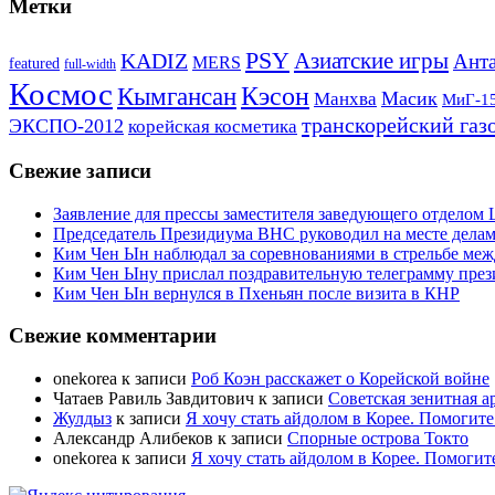
Метки
PSY
Азиатские игры
KADIZ
Анта
MERS
featured
full-width
Космос
Кэсон
Кымгансан
Масик
Манхва
МиГ-1
транскорейский газ
ЭКСПО-2012
корейская косметика
Свежие записи
Заявление для прессы заместителя заведующего отдело
Председатель Президиума ВНС руководил на месте делам
Ким Чен Ын наблюдал за соревнованиями в стрельбе ме
Ким Чен Ыну прислал поздравительную телеграмму пре
Ким Чен Ын вернулся в Пхеньян после визита в КНР
Свежие комментарии
onekorea
к записи
Роб Коэн расскажет о Корейской войне
Чатаев Равиль Завдитович
к записи
Советская зенитная а
Жулдыз
к записи
Я хочу стать айдолом в Корее. Помогите
Александр Алибеков
к записи
Спорные острова Токто
onekorea
к записи
Я хочу стать айдолом в Корее. Помогит