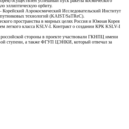
 Корея) осуществлен успешный пуск ракеты космического
ую эллиптическую орбиту.
 – Корейский Аэрокосмический Исследовательский Институт
спутниковых технологий (KAIST/SaTReC).
ческого пространства в мирных целях Россия и Южная Корея
ем легкого класса KSLV-I. Контракт о создании КРК KSLV-I
 российской стороны в проекте участвовали ГКНПЦ имени
рвой ступени, а также ФГУП ЦЭНКИ, который отвечал за