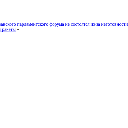
анского парламентского форума не состоятся из-за неготовнос
й ракеты
»