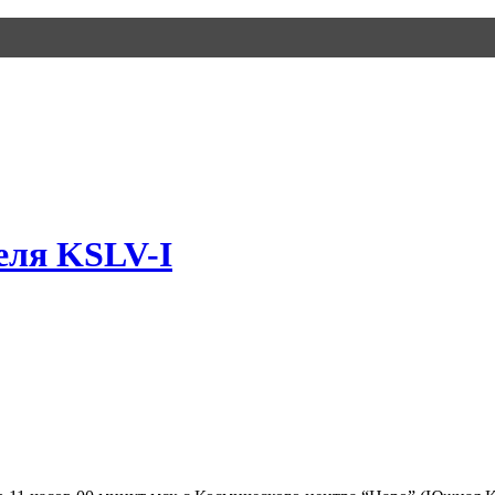
еля KSLV-I