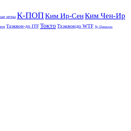
К-ПОП
Ким Чен-Ир
Ким Ир-Сен
ые игры
Токто
Тхэквондо WTF
Таэквон-до ITF
ион
Ху Цзиньтао