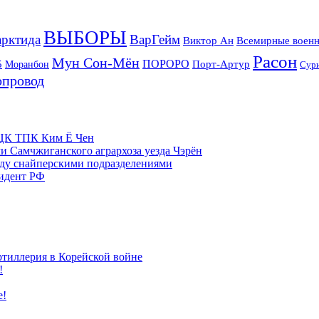
ВЫБОРЫ
рктида
ВарГейм
Всемирные военн
Виктор Ан
Расон
Мун Сон-Мён
5
ПОРОРО
Порт-Артур
Моранбон
Сур
опровод
м ЦК ТПК Ким Ё Чен
и Самчжиганского агрархоза уезда Чэрён
жду снайперскими подразделениями
зидент РФ
ртиллерия в Корейской войне
!
е!