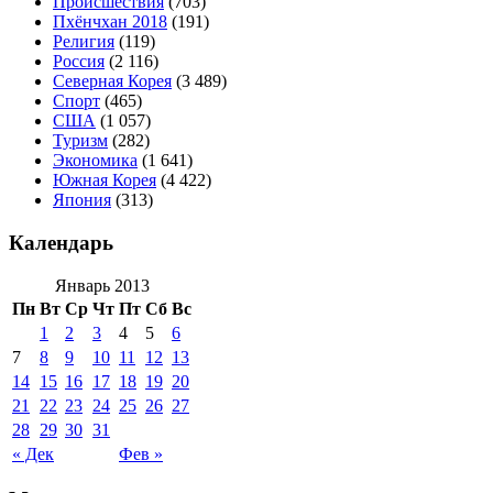
Происшествия
(703)
Пхёнчхан 2018
(191)
Религия
(119)
Россия
(2 116)
Северная Корея
(3 489)
Спорт
(465)
США
(1 057)
Туризм
(282)
Экономика
(1 641)
Южная Корея
(4 422)
Япония
(313)
Календарь
Январь 2013
Пн
Вт
Ср
Чт
Пт
Сб
Вс
1
2
3
4
5
6
7
8
9
10
11
12
13
14
15
16
17
18
19
20
21
22
23
24
25
26
27
28
29
30
31
« Дек
Фев »