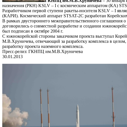
ГКНПЦ им.М.В.Хруничева
– 30 января 
назначения (РКН) KSLV – I с космическим аппаратом (КА) ST
Разработчиком первой ступени ракеты-носителя KSLV – I явл
(КАРИ). Космический аппарат STSAT-2C разработан Корейским
В рамках двустороннего межправительственного соглашения о 
договорились о совместной разработке и создании южнокорейск
был подписан в октябре 2004 г.
С южнокорейской стороны заказчиком проекта выступал Коре
М.В.Хруничева, отвечающий за разработку комплекса в целом
разработку проекта наземного комплекса.
Пресс-релиз: ГКНПЦ им.М.В.Хруничева
30.01.2013