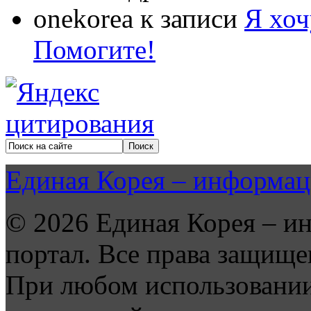
onekorea
к записи
Я хоч
Помогите!
Единая Корея – информац
© 2026 Единая Корея – и
портал. Все права защище
При любом использовании