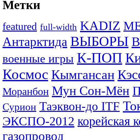
Метки
KADIZ
M
featured
full-width
ВЫБОРЫ
Антарктида
В
К-ПОП
Ки
военные игры
Космос
Кэс
Кымгансан
Мун Сон-Мён
Моранбон
То
Таэквон-до ITF
Сурион
ЭКСПО-2012
корейская 
газопровод