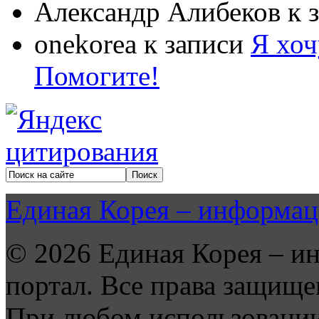
Александр Алибеков
к 
onekorea
к записи
Я хоч
Помогите!
Единая Корея – информац
© 2026 Единая Корея – и
портал. Все права защище
При любом использовании