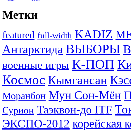
Метки
KADIZ
M
featured
full-width
ВЫБОРЫ
Антарктида
В
К-ПОП
Ки
военные игры
Космос
Кэс
Кымгансан
Мун Сон-Мён
Моранбон
То
Таэквон-до ITF
Сурион
ЭКСПО-2012
корейская 