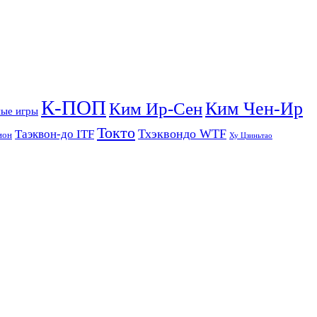
К-ПОП
Ким Чен-Ир
Ким Ир-Сен
ые игры
Токто
Тхэквондо WTF
Таэквон-до ITF
ион
Ху Цзиньтао