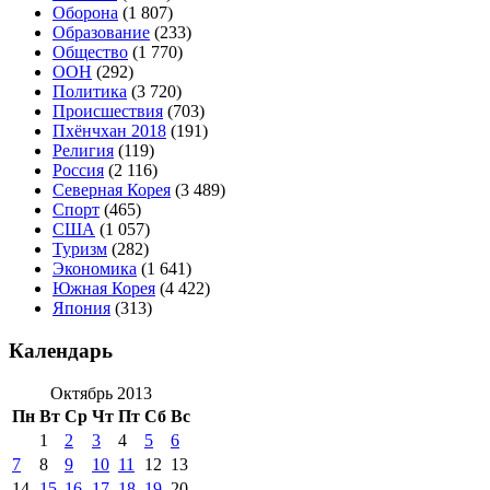
Оборона
(1 807)
Образование
(233)
Общество
(1 770)
ООН
(292)
Политика
(3 720)
Происшествия
(703)
Пхёнчхан 2018
(191)
Религия
(119)
Россия
(2 116)
Северная Корея
(3 489)
Спорт
(465)
США
(1 057)
Туризм
(282)
Экономика
(1 641)
Южная Корея
(4 422)
Япония
(313)
Календарь
Октябрь 2013
Пн
Вт
Ср
Чт
Пт
Сб
Вс
1
2
3
4
5
6
7
8
9
10
11
12
13
14
15
16
17
18
19
20