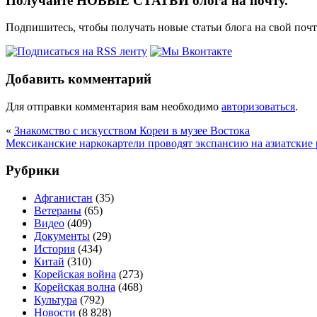
Получайте НОВЫЕ СТАТЬИ блога на почту.
Подпишитесь, чтобы получать новые статьи блога на свой поч
Добавить комментарий
Для отправки комментария вам необходимо
авторизоваться
.
«
Знакомство с искусством Кореи в музее Востока
Мексиканские наркокартели проводят экспансию на азиатские
Рубрики
Афганистан
(35)
Ветераны
(65)
Видео
(409)
Документы
(29)
История
(434)
Китай
(310)
Корейская война
(273)
Корейская волна
(468)
Культура
(792)
Новости
(8 828)