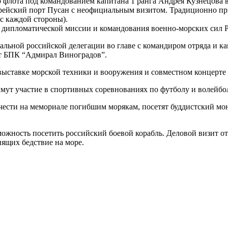
 флота под командованием капитана 1 ранга Андрея Кузнецова 
орейский порт Пусан с неофициальным визитом. Традиционно пр
с каждой стороны).
 дипломатической миссии и командования военно-морских сил Ре
альной российской делегации во главе с командиром отряда и 
рт БПК “Адмирал Виноградов”.
ыставке морской техники и вооружения и совместном концерте 
мут участие в спортивных соревнованиях по футболу и волейбо
чести на мемориале погибшим морякам, посетят буддистский мон
ожность посетить российский боевой корабль. Деловой визит от
ящих бедствие на море.