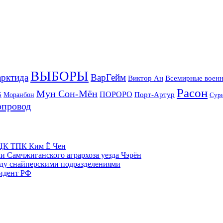
ВЫБОРЫ
рктида
ВарГейм
Всемирные военн
Виктор Ан
Расон
Мун Сон-Мён
5
ПОРОРО
Порт-Артур
Моранбон
Сур
опровод
м ЦК ТПК Ким Ё Чен
и Самчжиганского агрархоза уезда Чэрён
жду снайперскими подразделениями
зидент РФ