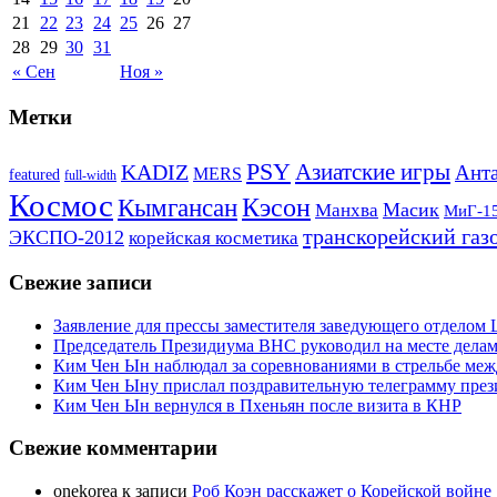
21
22
23
24
25
26
27
28
29
30
31
« Сен
Ноя »
Метки
PSY
Азиатские игры
KADIZ
Анта
MERS
featured
full-width
Космос
Кэсон
Кымгансан
Масик
Манхва
МиГ-1
транскорейский газ
ЭКСПО-2012
корейская косметика
Свежие записи
Заявление для прессы заместителя заведующего отдело
Председатель Президиума ВНС руководил на месте делам
Ким Чен Ын наблюдал за соревнованиями в стрельбе ме
Ким Чен Ыну прислал поздравительную телеграмму пре
Ким Чен Ын вернулся в Пхеньян после визита в КНР
Свежие комментарии
onekorea
к записи
Роб Коэн расскажет о Корейской войне