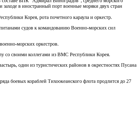
в составе БПК “Адмирал Виноградов”, среднего морского
и заходе в иностранный порт военные моряки двух стран
спублики Корея, рота почетного караула и оркестр.
капитанами судов к командованию Военно-морских сил
военно-морских оркестров.
лу со своими коллегами из ВМС Республики Корея.
астырь, один из туристических районов в окрестностях Пусана
ряда боевых кораблей Тихоокеанского флота продлится до 27