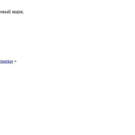
товый ящик.
 рынки
»