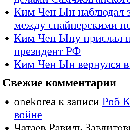
Ким Чен Ын наблюдал з
между снайперскими п
Ким Чен Ыну прислал 
президент РФ
Ким Чен Ын вернулся в
Свежие комментарии
onekorea
к записи
Роб К
войне
Чатаев Равиль Завдитов