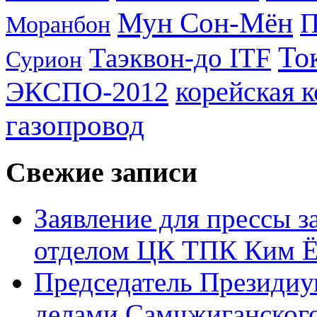
Мун Сон-Мён
Моранбон
То
Таэквон-до ITF
Сурион
ЭКСПО-2012
корейская 
газопровод
Свежие записи
Заявление для прессы 
отделом ЦК ТПК Ким Ё
Председатель Президиу
делами Самчжиганского