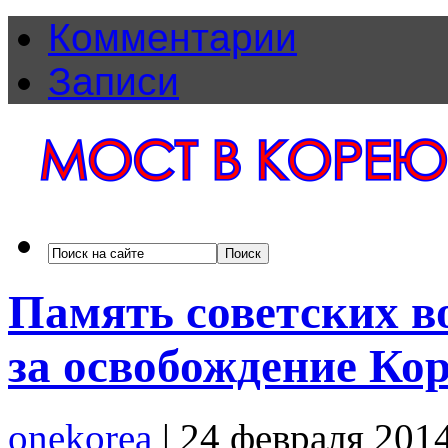
Комментарии
Записи
Память советских в
за освобождение Ко
onekorea
|
24 февраля 201