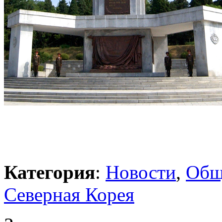
Категория
:
Новости
,
Общ
Северная Корея