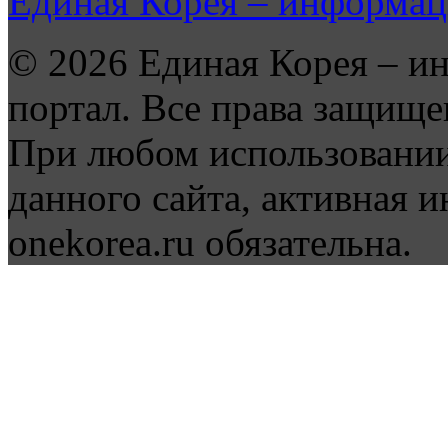
Единая Корея – информац
© 2026 Единая Корея – и
портал. Все права защище
При любом использовании
данного сайта, активная и
onekorea.ru обязательна.