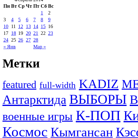
Пн
Вт
Ср
Чт
Пт
Сб
Вс
1
2
3
4
5
6
7
8
9
10
11
12
13
14
15
16
17
18
19
20
21
22
23
24
25
26
27
28
« Янв
Мар »
Метки
KADIZ
M
featured
full-width
ВЫБОРЫ
Антарктида
В
К-ПОП
Ки
военные игры
Космос
Кэс
Кымгансан