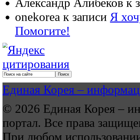
Александр Алибеков
к 
onekorea
к записи
Я хоч
Помогите!
Единая Корея – информац
© 2026 Единая Корея – и
портал. Все права защище
При любом использовании