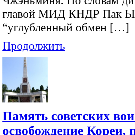
Чжэньминя. По словам дип
главой МИД КНДР Пак Ы 
“углубленный обмен […]
Продолжить
Память советских вои
освобождение Кореи,