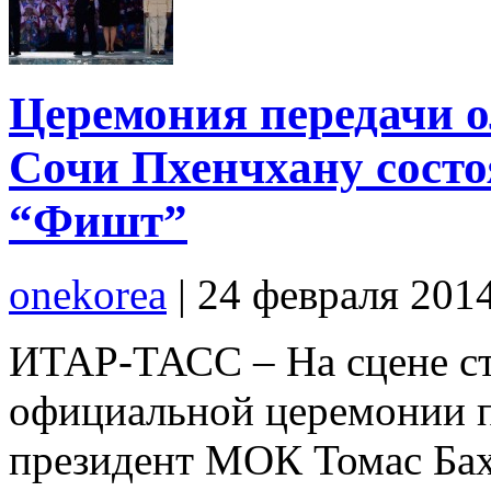
Церемония передачи о
Сочи Пхенчхану состо
“Фишт”
onekorea
|
24 февраля 201
ИТАР-ТАСС – На сцене ст
официальной церемонии п
президент МОК Томас Бах