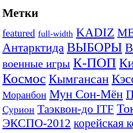
Метки
KADIZ
M
featured
full-width
ВЫБОРЫ
Антарктида
В
К-ПОП
Ки
военные игры
Космос
Кэс
Кымгансан
Мун Сон-Мён
Моранбон
То
Таэквон-до ITF
Сурион
ЭКСПО-2012
корейская 