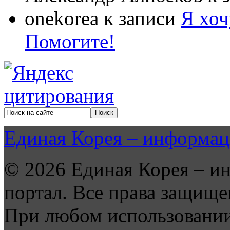
onekorea
к записи
Я хоч
Помогите!
Единая Корея – информац
© 2026 Единая Корея – и
портал. Все права защище
При любом использовании