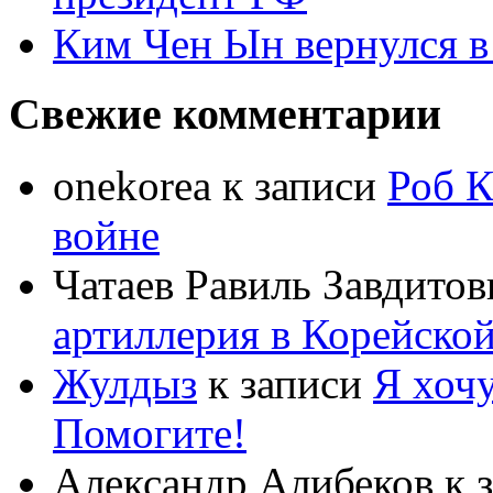
Ким Чен Ын вернулся в
Свежие комментарии
onekorea
к записи
Роб К
войне
Чатаев Равиль Завдитов
артиллерия в Корейско
Жулдыз
к записи
Я хочу
Помогите!
Александр Алибеков
к 