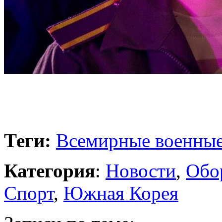
Теги:
Всемирные военные
Категория
:
Новости
,
Обо
Спорт
,
Южная Корея