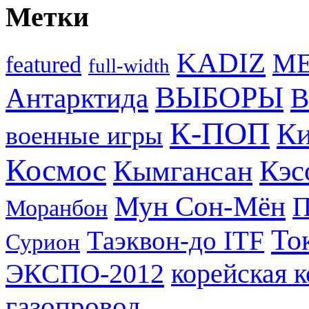
Метки
KADIZ
M
featured
full-width
ВЫБОРЫ
Антарктида
В
К-ПОП
Ки
военные игры
Космос
Кэс
Кымгансан
Мун Сон-Мён
Моранбон
То
Таэквон-до ITF
Сурион
ЭКСПО-2012
корейская 
газопровод