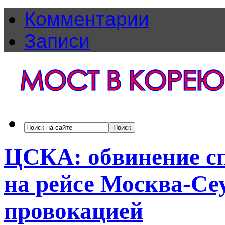
Комментарии
Записи
ЦСКА: обвинение с
на рейсе Москва-Се
провокацией