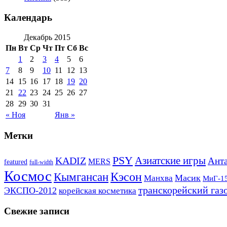
Календарь
Декабрь 2015
Пн
Вт
Ср
Чт
Пт
Сб
Вс
1
2
3
4
5
6
7
8
9
10
11
12
13
14
15
16
17
18
19
20
21
22
23
24
25
26
27
28
29
30
31
« Ноя
Янв »
Метки
PSY
Азиатские игры
KADIZ
Анта
MERS
featured
full-width
Космос
Кэсон
Кымгансан
Масик
Манхва
МиГ-1
транскорейский газ
ЭКСПО-2012
корейская косметика
Свежие записи