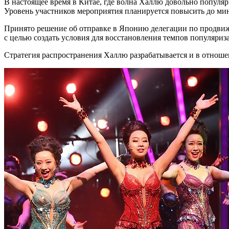
В настоящее время в Китае, где волна Халлю довольно популя
Уровень участников мероприятия планируется повысить до мин
Принято решение об отправке в Японию делегации по продвиж
с целью создать условия для восстановления темпов популяриз
Стратегия распространения Халлю разрабатывается и в отнош