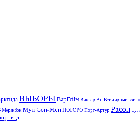
ВЫБОРЫ
рктида
ВарГейм
Всемирные военн
Виктор Ан
Расон
Мун Сон-Мён
5
ПОРОРО
Порт-Артур
Моранбон
Сур
опровод