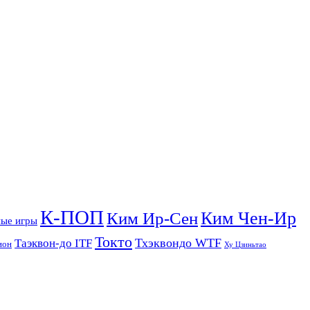
К-ПОП
Ким Чен-Ир
Ким Ир-Сен
ые игры
Токто
Тхэквондо WTF
Таэквон-до ITF
ион
Ху Цзиньтао