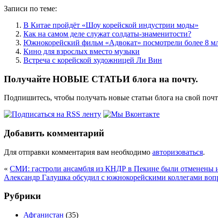
Записи по теме:
В Китае пройдёт «Шоу корейской индустрии моды»
Как на самом деле служат солдаты-знаменитости?
Южнокорейский фильм «Адвокат» посмотрели более 8 мл
Кино для взрослых вместо музыки
Встреча с корейской художницей Ли Вин
Получайте НОВЫЕ СТАТЬИ блога на почту.
Подпишитесь, чтобы получать новые статьи блога на свой поч
Добавить комментарий
Для отправки комментария вам необходимо
авторизоваться
.
«
СМИ: гастроли ансамбля из КНДР в Пекине были отменены и
Александр Галушка обсудил с южнокорейскими коллегами вопр
Рубрики
Афганистан
(35)