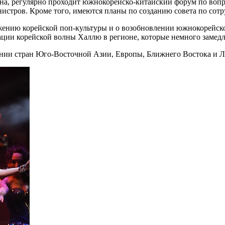
рна, регулярно проходит южнокорейско-китайский форум по вопр
истров. Кроме того, имеются планы по созданию совета по сотру
ению корейской поп-культуры и о возобновлении южнокорейско
ации корейской волны Халлю в регионе, которые немного замедл
ении стран Юго-Восточной Азии, Европы, Ближнего Востока и 