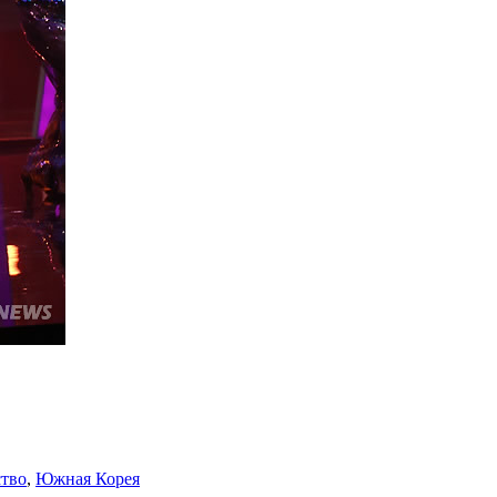
тво
,
Южная Корея