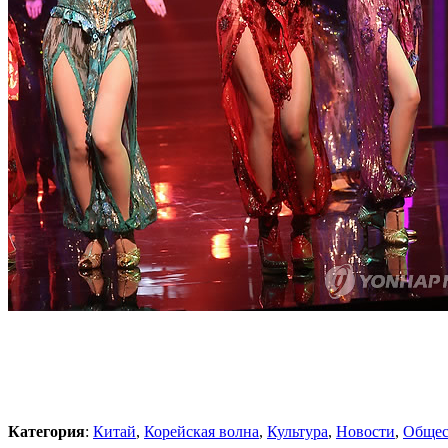
Категория
:
Китай
,
Корейская волна
,
Культура
,
Новости
,
Общес