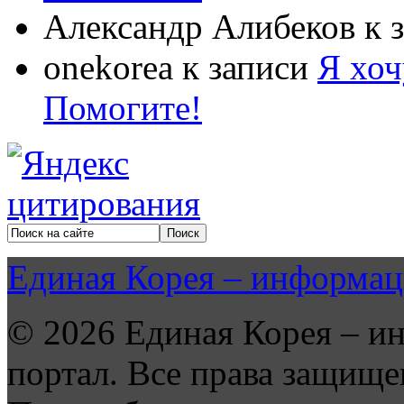
Александр Алибеков
к 
onekorea
к записи
Я хоч
Помогите!
Единая Корея – информац
© 2026 Единая Корея – и
портал. Все права защище