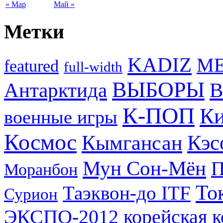
« Мар
Май »
Метки
KADIZ
M
featured
full-width
ВЫБОРЫ
Антарктида
В
К-ПОП
Ки
военные игры
Космос
Кэс
Кымгансан
Мун Сон-Мён
Моранбон
То
Таэквон-до ITF
Сурион
ЭКСПО-2012
корейская 