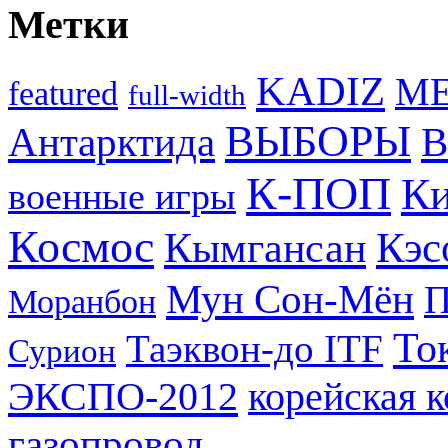
Метки
KADIZ
M
featured
full-width
ВЫБОРЫ
Антарктида
В
К-ПОП
Ки
военные игры
Космос
Кэс
Кымгансан
Мун Сон-Мён
Моранбон
То
Таэквон-до ITF
Сурион
ЭКСПО-2012
корейская 
газопровод