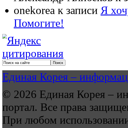
onekorea
к записи
Я хоч
Помогите!
Единая Корея – информац
© 2026 Единая Корея – и
портал. Все права защище
При любом использовании