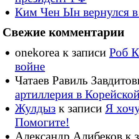
Ким Чен Ын вернулся в
Свежие комментарии
onekorea
к записи
Роб К
войне
Чатаев Равиль Завдитов
артиллерия в Корейско
Жулдыз
к записи
Я хочу
Помогите!
Александр Алибеков
к 