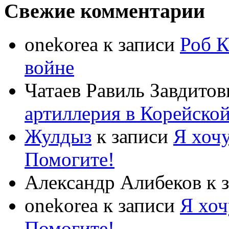
Свежие комментарии
onekorea
к записи
Роб К
войне
Чатаев Равиль Завдитов
артиллерия в Корейско
Жулдыз
к записи
Я хочу
Помогите!
Александр Алибеков
к 
onekorea
к записи
Я хоч
Помогите!