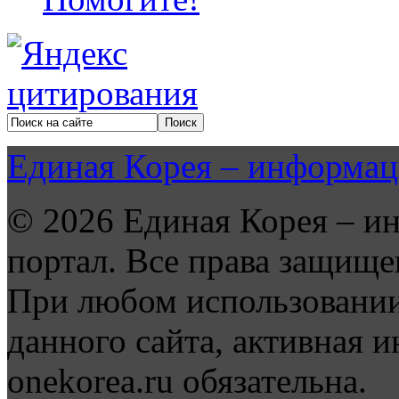
Единая Корея – информац
© 2026 Единая Корея – и
портал. Все права защище
При любом использовании
данного сайта, активная и
onekorea.ru обязательна.