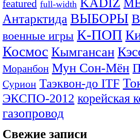
KADIZ
M
featured
full-width
ВЫБОРЫ
Антарктида
В
К-ПОП
Ки
военные игры
Космос
Кэс
Кымгансан
Мун Сон-Мён
Моранбон
То
Таэквон-до ITF
Сурион
ЭКСПО-2012
корейская 
газопровод
Свежие записи