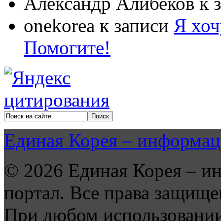
Александр Алибеков
к 
onekorea
к записи
Я хоч
Помогите!
Единая Корея – информац
© 2026 Единая Корея – и
портал. Все права защище
При любом использовании