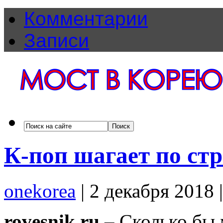
Комментарии
Записи
К-поп шагает по ст
onekorea
|
2 декабря 2018
rovesnik.ru
– Сколько бы 