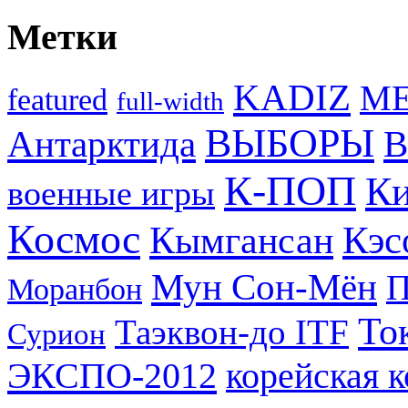
Метки
KADIZ
M
featured
full-width
ВЫБОРЫ
Антарктида
В
К-ПОП
Ки
военные игры
Космос
Кэс
Кымгансан
Мун Сон-Мён
Моранбон
То
Таэквон-до ITF
Сурион
ЭКСПО-2012
корейская 