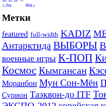
« Дек
Фев »
Метки
KADIZ
M
featured
full-width
ВЫБОРЫ
Антарктида
В
К-ПОП
Ки
военные игры
Космос
Кэс
Кымгансан
Мун Сон-Мён
Моранбон
То
Таэквон-до ITF
Сурион
ЭКСПО-2012
корейская 