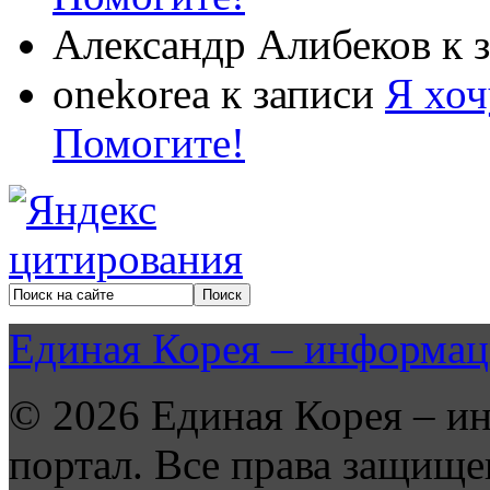
Александр Алибеков
к 
onekorea
к записи
Я хоч
Помогите!
Единая Корея – информац
© 2026 Единая Корея – и
портал. Все права защище