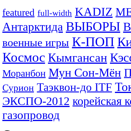
KADIZ
M
featured
full-width
ВЫБОРЫ
Антарктида
В
К-ПОП
Ки
военные игры
Космос
Кэс
Кымгансан
Мун Сон-Мён
Моранбон
То
Таэквон-до ITF
Сурион
ЭКСПО-2012
корейская 
газопровод