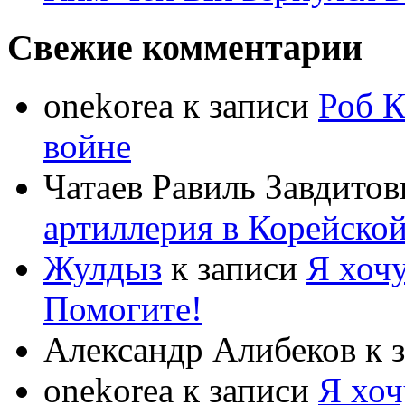
Свежие комментарии
onekorea
к записи
Роб К
войне
Чатаев Равиль Завдитов
артиллерия в Корейско
Жулдыз
к записи
Я хочу
Помогите!
Александр Алибеков
к 
onekorea
к записи
Я хоч