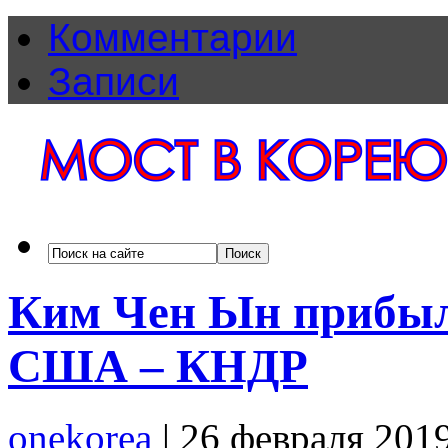
Комментарии
Записи
Ким Чен Ын прибыл
США – КНДР
onekorea
|
26 февраля 201