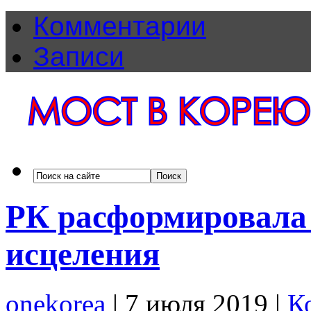
Комментарии
Записи
РК расформировала
исцеления
onekorea
|
7 июля 2019
|
К