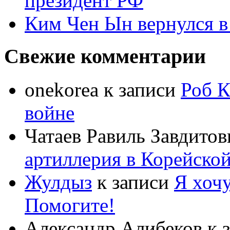
президент РФ
Ким Чен Ын вернулся в
Свежие комментарии
onekorea
к записи
Роб К
войне
Чатаев Равиль Завдитов
артиллерия в Корейско
Жулдыз
к записи
Я хочу
Помогите!
Александр Алибеков
к 