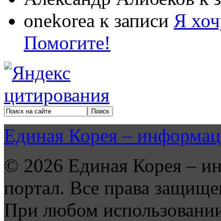
onekorea
к записи
Я хоч
Помогите!
Единая Корея – информац
© 2026 Единая Корея – и
портал. Все права защище
При любом использовании