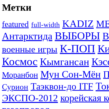
Метки
KADIZ
M
featured
full-width
ВЫБОРЫ
Антарктида
В
К-ПОП
Ки
военные игры
Космос
Кэс
Кымгансан
Мун Сон-Мён
Моранбон
То
Таэквон-до ITF
Сурион
ЭКСПО-2012
корейская 