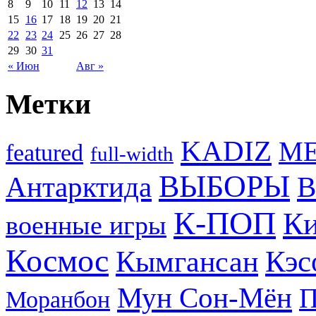
8
9
10
11
12
13
14
15
16
17
18
19
20
21
22
23
24
25
26
27
28
29
30
31
« Июн
Авг »
Метки
KADIZ
M
featured
full-width
ВЫБОРЫ
Антарктида
В
К-ПОП
Ки
военные игры
Космос
Кэс
Кымгансан
Мун Сон-Мён
Моранбон