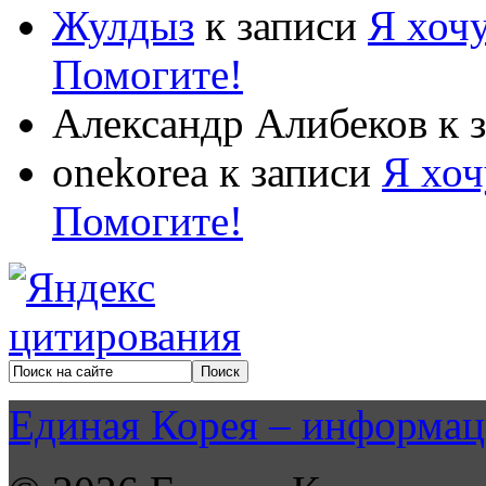
Жулдыз
к записи
Я хочу
Помогите!
Александр Алибеков
к 
onekorea
к записи
Я хоч
Помогите!
Единая Корея – информац