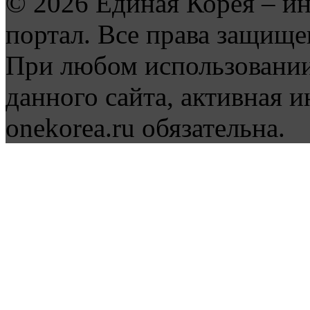
© 2026 Единая Корея – и
портал. Все права защище
При любом использовании
данного сайта, активная и
onekorea.ru обязательна.