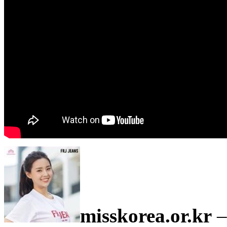
misskorea.or.kr
–