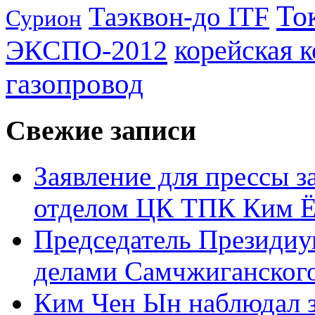
То
Таэквон-до ITF
Сурион
ЭКСПО-2012
корейская 
газопровод
Свежие записи
Заявление для прессы 
отделом ЦК ТПК Ким Ё
Председатель Президиу
делами Самчжиганского
Ким Чен Ын наблюдал з