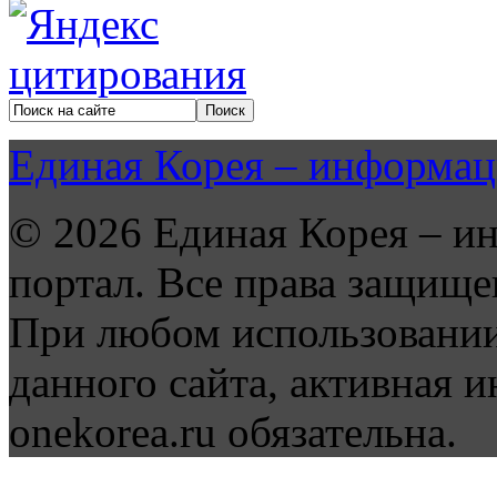
Единая Корея – информац
© 2026 Единая Корея – и
портал. Все права защище
При любом использовании
данного сайта, активная и
onekorea.ru обязательна.