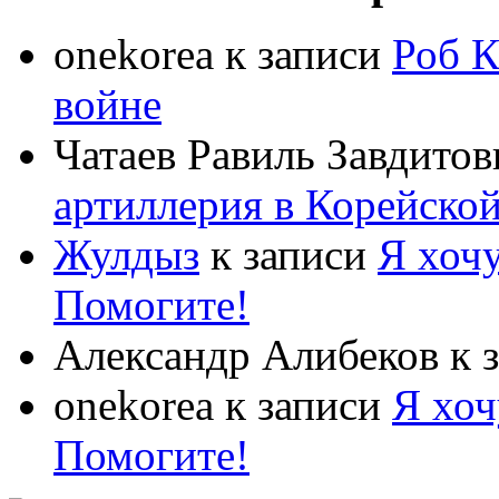
onekorea
к записи
Роб К
войне
Чатаев Равиль Завдитов
артиллерия в Корейско
Жулдыз
к записи
Я хочу
Помогите!
Александр Алибеков
к 
onekorea
к записи
Я хоч
Помогите!