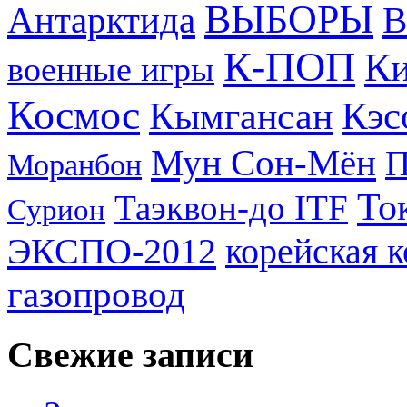
ВЫБОРЫ
Антарктида
В
К-ПОП
Ки
военные игры
Космос
Кэс
Кымгансан
Мун Сон-Мён
Моранбон
То
Таэквон-до ITF
Сурион
ЭКСПО-2012
корейская 
газопровод
Свежие записи