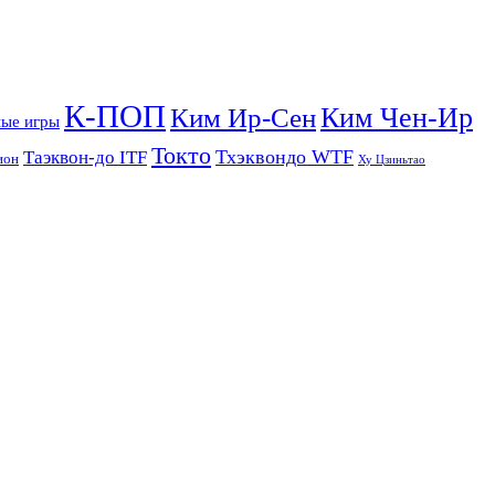
К-ПОП
Ким Чен-Ир
Ким Ир-Сен
ые игры
Токто
Тхэквондо WTF
Таэквон-до ITF
ион
Ху Цзиньтао