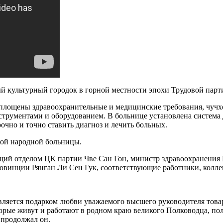
 культурный городок в горной местности эпохи Трудовой парти
площены здравоохранительные и медицинские требования, чучхей
рументами и оборудованием. В больнице установлена система
очно и точно ставить диагноз и лечить больных.
кой народной больницы.
ий отделом ЦК партии Чве Сан Гон, министр здравоохранения 
овинции Рянган Ли Сен Гук, соответствующие работники, колле
является подарком любви уважаемого высшего руководителя то
оторые живут и работают в родном краю великого Полководца, п
 продолжал он.