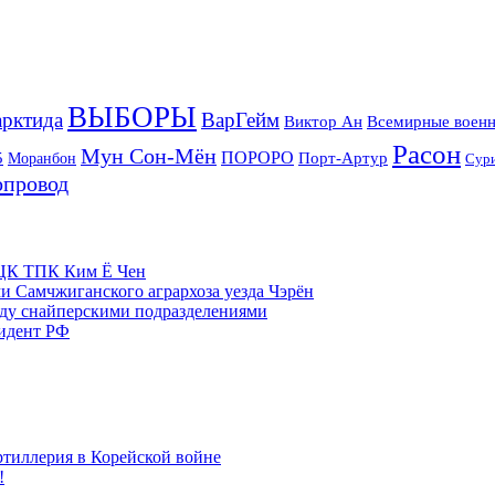
ВЫБОРЫ
рктида
ВарГейм
Всемирные военн
Виктор Ан
Расон
Мун Сон-Мён
5
ПОРОРО
Порт-Артур
Моранбон
Сур
опровод
м ЦК ТПК Ким Ё Чен
и Самчжиганского агрархоза уезда Чэрён
жду снайперскими подразделениями
зидент РФ
ртиллерия в Корейской войне
!