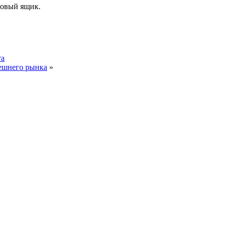
товый ящик.
та
нешнего рынка
»