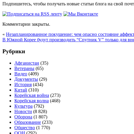
Подпишитесь, чтобы получать новые статьи блога на свой поч
Комментарии закрыты.
«
Незапланированное покушение: чем опасно состояние аффек
В Южной Корее будут производить “Спутник V” только для в
Рубрики
Афганистан
(35)
Ветераны
(65)
Видео
(409)
Документы
(29)
История
(434)
Китай
(310)
Корейская война
(273)
Корейская волна
(468)
Культура
(792)
Новости
(8 828)
Оборона
(1 807)
Образование
(233)
Общество
(1 770)
ООН
(292)