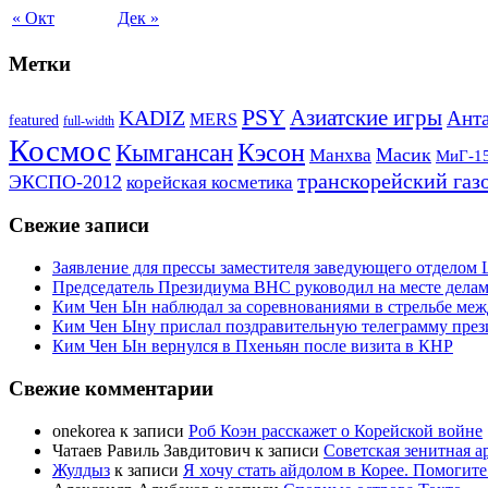
« Окт
Дек »
Метки
PSY
Азиатские игры
KADIZ
Анта
MERS
featured
full-width
Космос
Кэсон
Кымгансан
Масик
Манхва
МиГ-1
транскорейский газ
ЭКСПО-2012
корейская косметика
Свежие записи
Заявление для прессы заместителя заведующего отдело
Председатель Президиума ВНС руководил на месте делам
Ким Чен Ын наблюдал за соревнованиями в стрельбе ме
Ким Чен Ыну прислал поздравительную телеграмму пре
Ким Чен Ын вернулся в Пхеньян после визита в КНР
Свежие комментарии
onekorea
к записи
Роб Коэн расскажет о Корейской войне
Чатаев Равиль Завдитович
к записи
Советская зенитная а
Жулдыз
к записи
Я хочу стать айдолом в Корее. Помогите