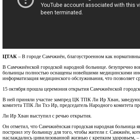
ЦТАК
– В городе Самчжиён, благоустроенном как нормативный
В Самчжиёнской городской народной больнице. безупречно во
больницы полностью оснащены новейшими медицинскими инст
информатизация медицинского обслуживания, что позволяет ср
15 октября прошла церемония открытия Самчжиёнской городс
В ней приняли участие зампред ЦК ТПК Ли Ир Хван, заведующ
комитета ТПК Ли Тхэ Ир, председатель Народного комитета пр
Ли Ир Хван выступил с речью открытия.
Он отметил, что Самчжиёнская городская народная больница 
построил эту больницу для того, чтобы жители г. Самжиён, к
наслаждались цивилизованной жизнью с крепким здоровьем, –