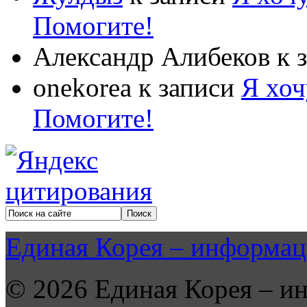
Помогите!
Александр Алибеков
к 
onekorea
к записи
Я хоч
Помогите!
Единая Корея – информац
© 2026 Единая Корея – и