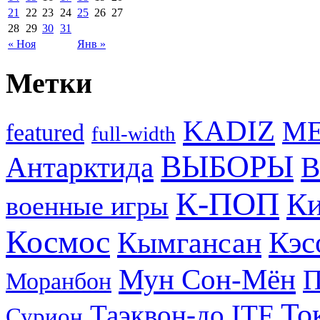
21
22
23
24
25
26
27
28
29
30
31
« Ноя
Янв »
Метки
KADIZ
M
featured
full-width
ВЫБОРЫ
Антарктида
В
К-ПОП
Ки
военные игры
Космос
Кэс
Кымгансан
Мун Сон-Мён
Моранбон
То
Таэквон-до ITF
Сурион