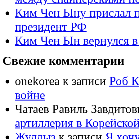
Ким Чен Ыну прислал 
президент РФ
Ким Чен Ын вернулся в
Свежие комментарии
onekorea
к записи
Роб К
войне
Чатаев Равиль Завдитов
артиллерия в Корейско
Жулдыз
к записи
Я хочу