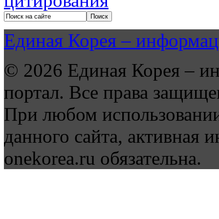
Единая Корея – информац
© 2026 Единая Корея – и
портал. Все права защище
При любом использовании
данного сайта, активная и
onekorea.ru обязательна.