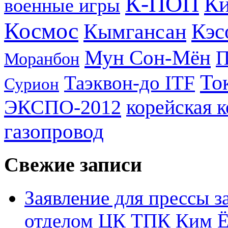
К-ПОП
Ки
военные игры
Космос
Кэс
Кымгансан
Мун Сон-Мён
Моранбон
То
Таэквон-до ITF
Сурион
ЭКСПО-2012
корейская 
газопровод
Свежие записи
Заявление для прессы 
отделом ЦК ТПК Ким Ё