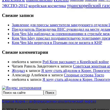
транскорейский газ
ЭКСПО-2012
корейская косметика
Свежие записи
Заявление для прессы заместителя заведующего отдело
Председатель Президиума ВНС руководил на месте делам
Ким Чен Ын наблюдал за соревнованиями в стрельбе ме
Ким Чен Ыну прислал поздравительную телеграмму пре
Ким Чен Ын вернулся в Пхеньян после визита в КНР
Свежие комментарии
onekorea
к записи
Роб Коэн расскажет о Корейской войне
Чатаев Равиль Завдитович
к записи
Советская зенитная а
Жулдыз
к записи
Я хочу стать айдолом в Корее. Помогите
Александр Алибеков
к записи
Спорные острова Токто
onekorea
к записи
Я хочу стать айдолом в Корее. Помогит
Единая Корея – информационно-аналитический портал
© 2026 Единая Корея – информационно-аналитический портал.