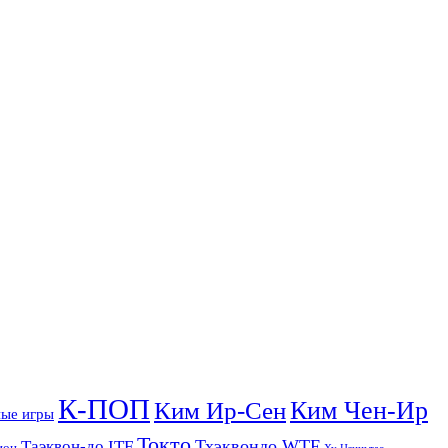
К-ПОП
Ким Чен-Ир
Ким Ир-Сен
ые игры
Токто
Тхэквондо WTF
Таэквон-до ITF
ион