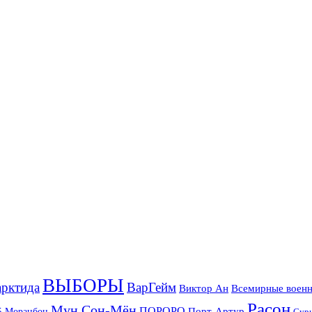
ВЫБОРЫ
рктида
ВарГейм
Всемирные военн
Виктор Ан
Расон
Мун Сон-Мён
5
ПОРОРО
Порт-Артур
Моранбон
Сур