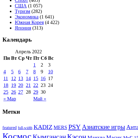
Спорт
(465)
США
(1 057)
Туризм
(282)
Экономика
(1 641)
Южная Корея
(4 422)
Япония
(313)
Календарь
Апрель 2022
Пн
Вт
Ср
Чт
Пт
Сб
Вс
1
2
3
4
5
6
7
8
9
10
11
12
13
14
15
16
17
18
19
20
21
22
23
24
25
26
27
28
29
30
« Мар
Май »
Метки
PSY
Азиатские игры
KADIZ
Анта
MERS
featured
full-width
Космос
Кэсон
Кымгансан
Масик
Манхва
МиГ-1