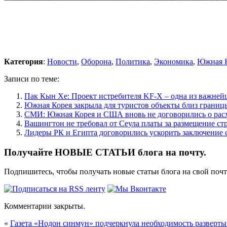
Категория
:
Новости
,
Оборона
,
Политика
,
Экономика
,
Южная 
Записи по теме:
Пак Кын Хе: Проект истребителя KF-X – одна из важней
Южная Корея закрыла для туристов объекты близ грани
СМИ: Южная Корея и США вновь не договорились о расх
Вашингтон не требовал от Сеула платы за размещение с
Лидеры РК и Египта договорились ускорить заключение 
Получайте НОВЫЕ СТАТЬИ блога на почту.
Подпишитесь, чтобы получать новые статьи блога на свой поч
Комментарии закрыты.
«
Газета «Нодон синмун» подчеркнула необходимость разверты