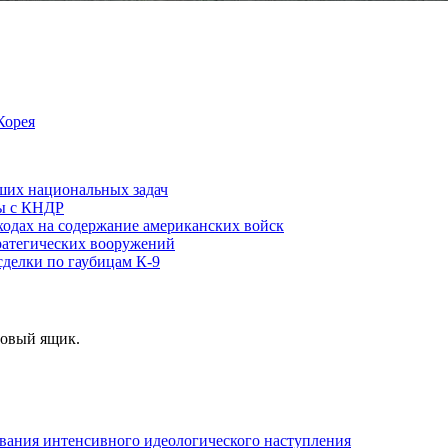
Корея
ших национальных задач
цы с КНДР
одах на содержание американских войск
тратегических вооружений
сделки по гаубицам К-9
товый ящик.
вания интенсивного идеологического наступления