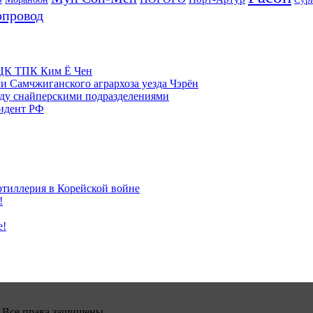
опровод
м ЦК ТПК Ким Ё Чен
и Самчжиганского агрархоза уезда Чэрён
жду снайперскими подразделениями
зидент РФ
ртиллерия в Корейской войне
!
е!
 Все права защищены.