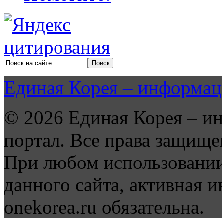
Единая Корея – информац
© 2026 Единая Корея – и
портал. Все права защище
При любом использовании
данного сайта, активная и
onekorea.ru обязательна.