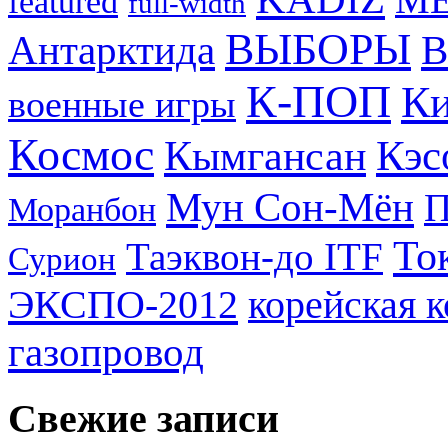
featured
full-width
ВЫБОРЫ
Антарктида
В
К-ПОП
Ки
военные игры
Космос
Кэс
Кымгансан
Мун Сон-Мён
Моранбон
То
Таэквон-до ITF
Сурион
ЭКСПО-2012
корейская 
газопровод
Свежие записи