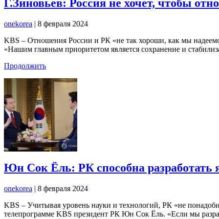
Г.Зиновьев: Россия не хочет, чтобы отн
onekorea
|
8 февраля 2024
KBS – Отношения России и РК «не так хороши, как мы надеемся
«Нашим главным приоритетом является сохранение и стабилиза
Продолжить
Юн Cок Ёль: РК способна разработать я
onekorea
|
8 февраля 2024
KBS – Учитывая уровень науки и технологий, РК «не понадобит
телепрограмме KBS президент РК Юн Сок Ёль. «Если мы разра