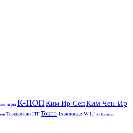
К-ПОП
Ким Чен-Ир
Ким Ир-Сен
ые игры
Токто
Тхэквондо WTF
Таэквон-до ITF
ион
Ху Цзиньтао