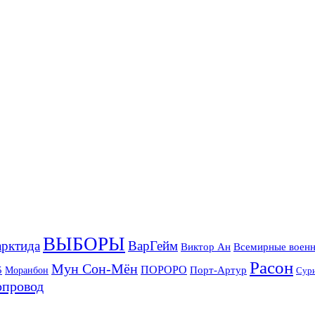
ВЫБОРЫ
рктида
ВарГейм
Всемирные военн
Виктор Ан
Расон
Мун Сон-Мён
5
ПОРОРО
Порт-Артур
Моранбон
Сур
опровод