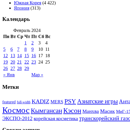
Южная Корея
(4 422)
Япония
(313)
Календарь
Февраль 2024
Пн
Вт
Ср
Чт
Пт
Сб
Вс
1
2
3
4
5
6
7
8
9
10
11
12
13
14
15
16
17
18
19
20
21
22
23
24
25
26
27
28
29
« Янв
Мар »
Метки
PSY
Азиатские игры
KADIZ
Анта
MERS
featured
full-width
Космос
Кэсон
Кымгансан
Масик
Манхва
МиГ-1
транскорейский газ
ЭКСПО-2012
корейская косметика
Свежие записи