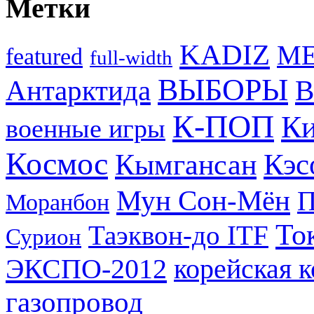
Метки
KADIZ
M
featured
full-width
ВЫБОРЫ
Антарктида
В
К-ПОП
Ки
военные игры
Космос
Кэс
Кымгансан
Мун Сон-Мён
Моранбон
То
Таэквон-до ITF
Сурион
ЭКСПО-2012
корейская 
газопровод