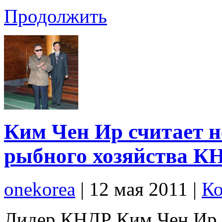
Продолжить
Ким Чен Ир считает 
рыбного хозяйства К
onekorea
|
12 мая 2011
|
Ко
Лидер КНДР Ким Чен Ир 